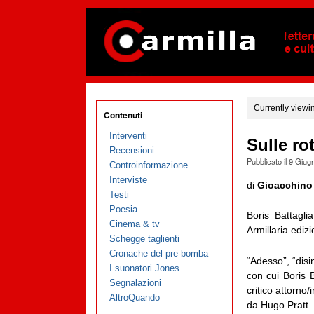
Currently viewi
Contenuti
Interventi
Sulle ro
Recensioni
Pubblicato il
9 Giug
Controinformazione
Interviste
di
Gioacchino
Testi
Poesia
Boris Battagli
Cinema & tv
Armillaria ediz
Schegge taglienti
Cronache del pre-bomba
“Adesso”, “disi
I suonatori Jones
con cui Boris B
Segnalazioni
critico attorno
AltroQuando
da Hugo Pratt.