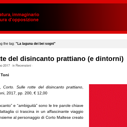
ng the tag:
"La laguna dei bei sogni"
tte del disincanto prattiano (e dintorni)
no 2017
· in
Recensioni
·
 Toni
a,
Corto. Sulle rotte del disincanto prattiano
,
ioni, 2017, pp. 200, € 12,00
ncanto” e “ambiguità” sono le tre parole chiave
attaglia ci trascina in un affascinante viaggio
/insieme al personaggio di Corto Maltese creato