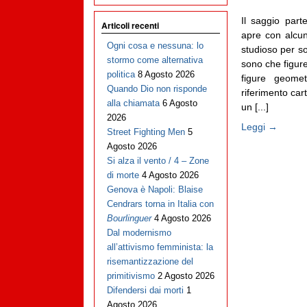
Il saggio part
Articoli recenti
apre con alcune
Ogni cosa e nessuna: lo
studioso per s
stormo come alternativa
sono che figure 
politica
8 Agosto 2026
figure geome
Quando Dio non risponde
riferimento cart
alla chiamata
6 Agosto
un [...]
2026
Leggi →
Street Fighting Men
5
Agosto 2026
Si alza il vento / 4 – Zone
di morte
4 Agosto 2026
Genova è Napoli: Blaise
Cendrars torna in Italia con
Bourlinguer
4 Agosto 2026
Dal modernismo
all’attivismo femminista: la
risemantizzazione del
primitivismo
2 Agosto 2026
Difendersi dai morti
1
Agosto 2026