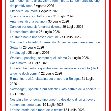
Dal modernismo all’attivismo femminista: la risemantizzazione
del primitivismo
2 Agosto 2026
Difendersi dai morti
1 Agosto 2026
Quello che è stato fatto di noi
31 Luglio 2026
Anamnesi di una paranoia
30 Luglio 2026
Cantico per una dis/umanità dolente
29 Luglio 2026
Il sostenitore ideale
28 Luglio 2026
La storia non è una fossa comune
27 Luglio 2026
“Da lunedì a lunedì” di Fernando Di Leo per guardare ai resti dei
Settanta
26 Luglio 2026
I malaveglia
25 Luglio 2026
Wasichu, papalagi, sempre quelli siamo
24 Luglio 2026
Case morte
23 Luglio 2026
Il poeta che cantò la gravitazione universale e la caduta (degli
angeli e degli uomini)
22 Luglio 2026
E man int la zità, cittadinanza e lavoro a Bologna
21 Luglio
2026
Sottopagati, sporchi e puzzolenti: il lato cattivo della società
21
Luglio 2026
Nostalgie horror contemporanee tra desiderio di un altrove e
riemersioni perturbanti
19 Luglio 2026
Le tristi storie delle morti delle regine
18 Luglio 2026