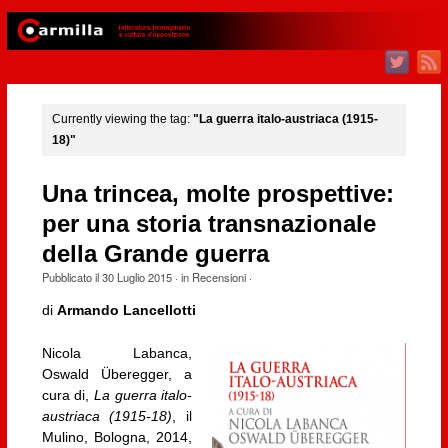
Currently viewing the tag:
"La guerra italo-austriaca (1915-
18)"
Una trincea, molte prospettive:
per una storia transnazionale
della Grande guerra
Pubblicato il
30 Luglio 2015
· in
Recensioni
·
di
Armando Lancellotti
Nicola Labanca,
Oswald Überegger, a
cura di,
La guerra italo-
austriaca (1915-18)
, il
Mulino, Bologna, 2014,