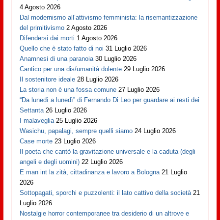
4 Agosto 2026
Dal modernismo all’attivismo femminista: la risemantizzazione
del primitivismo
2 Agosto 2026
Difendersi dai morti
1 Agosto 2026
Quello che è stato fatto di noi
31 Luglio 2026
Anamnesi di una paranoia
30 Luglio 2026
Cantico per una dis/umanità dolente
29 Luglio 2026
Il sostenitore ideale
28 Luglio 2026
La storia non è una fossa comune
27 Luglio 2026
“Da lunedì a lunedì” di Fernando Di Leo per guardare ai resti dei
Settanta
26 Luglio 2026
I malaveglia
25 Luglio 2026
Wasichu, papalagi, sempre quelli siamo
24 Luglio 2026
Case morte
23 Luglio 2026
Il poeta che cantò la gravitazione universale e la caduta (degli
angeli e degli uomini)
22 Luglio 2026
E man int la zità, cittadinanza e lavoro a Bologna
21 Luglio
2026
Sottopagati, sporchi e puzzolenti: il lato cattivo della società
21
Luglio 2026
Nostalgie horror contemporanee tra desiderio di un altrove e