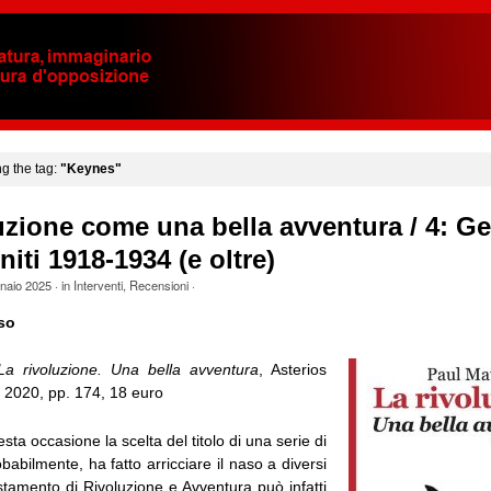
ng the tag:
"Keynes"
uzione come una bella avventura / 4: G
niti 1918-1934 (e oltre)
naio 2025
· in
Interventi
,
Recensioni
·
so
La rivoluzione. Una bella avventura
, Asterios
e 2020, pp. 174, 18 euro
sta occasione la scelta del titolo di una serie di
obabilmente, ha fatto arricciare il naso a diversi
ostamento di Rivoluzione e Avventura può infatti