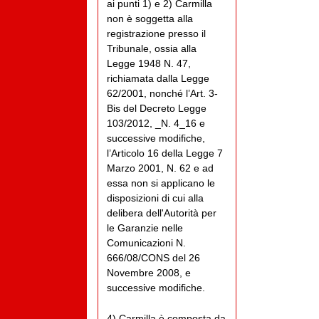
ai punti 1) e 2) Carmilla
non è soggetta alla
registrazione presso il
Tribunale, ossia alla
Legge 1948 N. 47,
richiamata dalla Legge
62/2001, nonché l’Art. 3-
Bis del Decreto Legge
103/2012, _N. 4_16 e
successive modifiche,
l’Articolo 16 della Legge 7
Marzo 2001, N. 62 e ad
essa non si applicano le
disposizioni di cui alla
delibera dell'Autorità per
le Garanzie nelle
Comunicazioni N.
666/08/CONS del 26
Novembre 2008, e
successive modifiche.
4) Carmilla è composta da