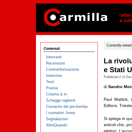
Currently viewi
Contenuti
Interventi
La rivol
Recensioni
e Stati U
Controinformazione
Interviste
Pubblicato il
15 Gen
Testi
di
Sandro Moi
Poesia
Cinema & tv
Paul Mattick,
Schegge taglienti
Editore, Triest
Cronache del pre-bomba
I suonatori Jones
Si spiega in que
Segnalazioni
articoli che, pr
AltroQuando
elettori. L’acc