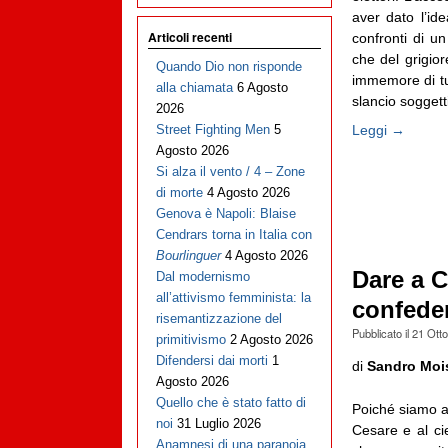
aver dato l’ide
Articoli recenti
confronti di u
che del grigio
Quando Dio non risponde
immemore di tut
alla chiamata
6 Agosto
slancio soggetti
2026
Leggi →
Street Fighting Men
5
Agosto 2026
Si alza il vento / 4 – Zone
di morte
4 Agosto 2026
Genova è Napoli: Blaise
Cendrars torna in Italia con
Bourlinguer
4 Agosto 2026
Dare a C
Dal modernismo
all’attivismo femminista: la
confeder
risemantizzazione del
Pubblicato il
21 Ott
primitivismo
2 Agosto 2026
Difendersi dai morti
1
di
Sandro Moi
Agosto 2026
Quello che è stato fatto di
Poiché siamo ab
noi
31 Luglio 2026
Cesare e al cie
Anamnesi di una paranoia