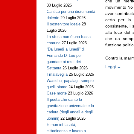
che un merito
30 Luglio 2026
movimento No G
Cantico per una dis/umanità
aver contribui
dolente
29 Luglio 2026
certo per la
Il sostenitore ideale
28
consistente, i 
Luglio 2026
alla luce del 
La storia non è una fossa
che da sempr
comune
27 Luglio 2026
funzione politic
“Da lunedì a lunedì” di
Fernando Di Leo per
Contro la marmag
guardare ai resti dei
Leggi →
Settanta
26 Luglio 2026
I malaveglia
25 Luglio 2026
Wasichu, papalagi, sempre
quelli siamo
24 Luglio 2026
Case morte
23 Luglio 2026
Il poeta che cantò la
gravitazione universale e la
caduta (degli angeli e degli
uomini)
22 Luglio 2026
E man int la zità,
cittadinanza e lavoro a