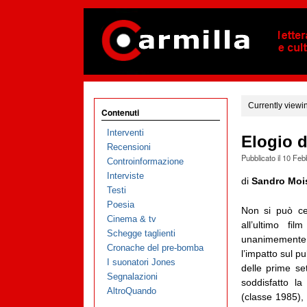
Currently viewi
Contenuti
Interventi
Elogio d
Recensioni
Pubblicato il
10 Feb
Controinformazione
Interviste
di
Sandro Moi
Testi
Poesia
Non si può cer
Cinema & tv
all’ultimo fi
Schegge taglienti
unanimemente 
Cronache del pre-bomba
l’impatto sul p
I suonatori Jones
delle prime s
Segnalazioni
soddisfatto la
AltroQuando
(classe 1985), 