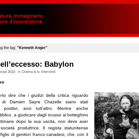
ng the tag:
"Kenneth Anger"
ell’eccesso: Babylon
braio 2023
· in
Cinema & tv
,
Interventi
·
so
to dire che i giudizi della critica riguardo
lm di Damien Sayre Chazelle siano stati
positivi, anzi tutt’altro. Mentre anche
ubblico, a giudicare dagli incassi al botteghino
ettimane dopo la sua uscita, non deve aver
 società produttrice. Il regista statunitense
figlio di genitori franco-canadesi, che. con il