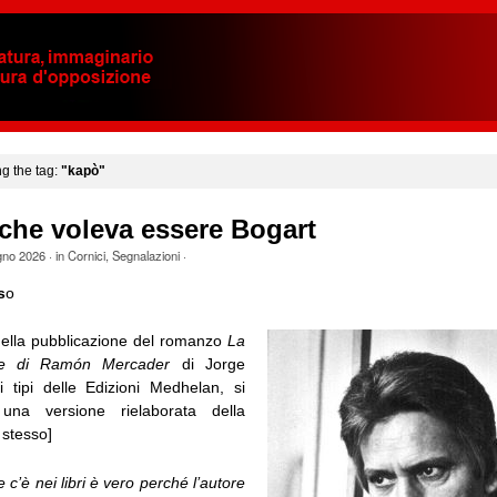
ng the tag:
"kapò"
che voleva essere Bogart
gno 2026
· in
Cornici
,
Segnalazioni
·
s
o
della pubblicazione del romanzo
La
te di Ramón Mercader
di Jorge
 tipi delle Edizioni Medhelan, si
una versione rielaborata della
 stesso]
 c’è nei libri è vero perché l’autore