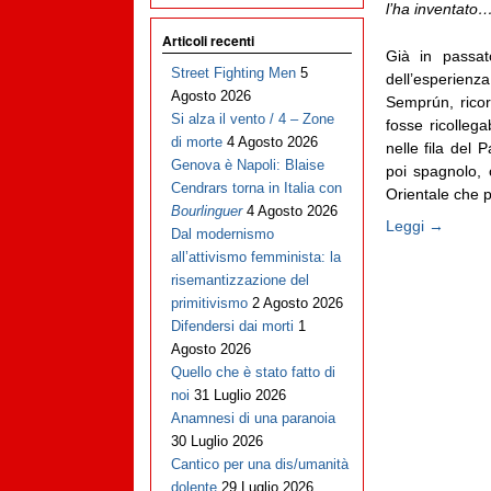
l’ha inventato
Articoli recenti
Già in passat
Street Fighting Men
5
dell’esperien
Agosto 2026
Semprún, rico
Si alza il vento / 4 – Zone
fosse ricollega
di morte
4 Agosto 2026
nelle fila del 
Genova è Napoli: Blaise
poi spagnolo, 
Cendrars torna in Italia con
Orientale che p
Bourlinguer
4 Agosto 2026
Leggi →
Dal modernismo
all’attivismo femminista: la
risemantizzazione del
primitivismo
2 Agosto 2026
Difendersi dai morti
1
Agosto 2026
Quello che è stato fatto di
noi
31 Luglio 2026
Anamnesi di una paranoia
30 Luglio 2026
Cantico per una dis/umanità
dolente
29 Luglio 2026