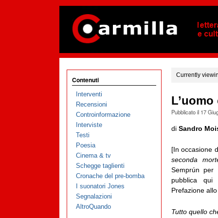
Currently viewi
Contenuti
Interventi
L’uomo 
Recensioni
Pubblicato il
17 Giu
Controinformazione
Interviste
di
Sandro Moi
Testi
Poesia
[In occasione 
Cinema & tv
seconda mor
Schegge taglienti
Semprún per i
Cronache del pre-bomba
pubblica qui 
I suonatori Jones
Prefazione allo
Segnalazioni
AltroQuando
Tutto quello che