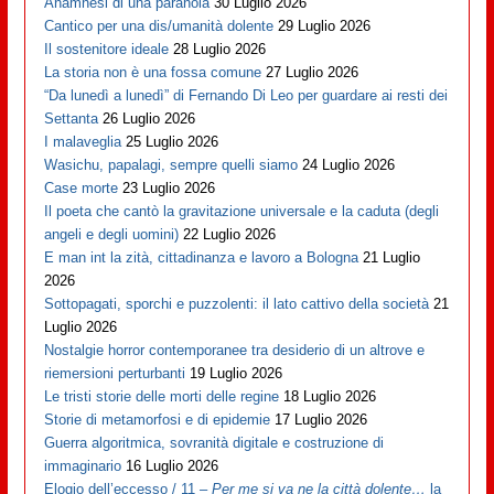
Anamnesi di una paranoia
30 Luglio 2026
Cantico per una dis/umanità dolente
29 Luglio 2026
Il sostenitore ideale
28 Luglio 2026
La storia non è una fossa comune
27 Luglio 2026
“Da lunedì a lunedì” di Fernando Di Leo per guardare ai resti dei
Settanta
26 Luglio 2026
I malaveglia
25 Luglio 2026
Wasichu, papalagi, sempre quelli siamo
24 Luglio 2026
Case morte
23 Luglio 2026
Il poeta che cantò la gravitazione universale e la caduta (degli
angeli e degli uomini)
22 Luglio 2026
E man int la zità, cittadinanza e lavoro a Bologna
21 Luglio
2026
Sottopagati, sporchi e puzzolenti: il lato cattivo della società
21
Luglio 2026
Nostalgie horror contemporanee tra desiderio di un altrove e
riemersioni perturbanti
19 Luglio 2026
Le tristi storie delle morti delle regine
18 Luglio 2026
Storie di metamorfosi e di epidemie
17 Luglio 2026
Guerra algoritmica, sovranità digitale e costruzione di
immaginario
16 Luglio 2026
Elogio dell’eccesso / 11 –
Per me si va ne la città dolente…
la