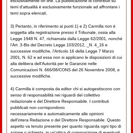
esclusivamente on line. La pubblicazione di contributi su
temi d'attualità è esclusivamente funzionale ad affrontare i
temi sopra elencati.
3) Pertanto, in riferimento ai punti 1) e 2) Carmilla non è
soggetta alla registrazione presso il Tribunale, ossia alla
Legge 1948 N. 47, richiamata dalla Legge 62/2001, nonché
l’Art. 3-Bis del Decreto Legge 103/2012, _N. 4_16 e
successive modifiche, l’Articolo 16 della Legge 7 Marzo
2001, N. 62 e ad essa non si applicano le disposizioni di cui
alla delibera dell'Autorità per le Garanzie nelle
Comunicazioni N. 666/08/CONS del 26 Novembre 2008, e
successive modifiche.
4) Carmilla è composta da editor chi si autogestiscono con
senso di responsabilità nei riguardi del collettivo
redazionale e del Direttore Responsabile. I contributi
pubblicati non corrispondono
necessariamente e automaticamente alle opinioni
dell'intera Redazione o del Direttore Responsabile. Questo
aspetto va tenuto presente per quanto riguarda ogni tipo di
azione o richiesta, in un'ottica di composizione di eventuali