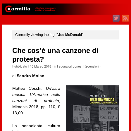
Currently viewing the tag:
"Joe McDonald"
Che cos’è una canzone di
protesta?
Pubblicato il
15 Marzo 2018
· in
I suonatori Jones
,
Recensioni
·
di
Sandro Moiso
Matteo Ceschi,
Un’altra
musica. L’America nelle
canzoni di protesta
,
Mimesis 2018, pp. 110, €
13,00
La sonnolenta cultura