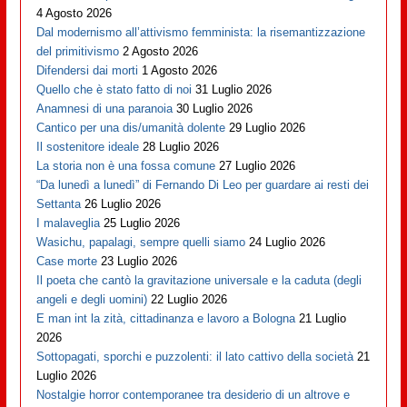
4 Agosto 2026
Dal modernismo all’attivismo femminista: la risemantizzazione
del primitivismo
2 Agosto 2026
Difendersi dai morti
1 Agosto 2026
Quello che è stato fatto di noi
31 Luglio 2026
Anamnesi di una paranoia
30 Luglio 2026
Cantico per una dis/umanità dolente
29 Luglio 2026
Il sostenitore ideale
28 Luglio 2026
La storia non è una fossa comune
27 Luglio 2026
“Da lunedì a lunedì” di Fernando Di Leo per guardare ai resti dei
Settanta
26 Luglio 2026
I malaveglia
25 Luglio 2026
Wasichu, papalagi, sempre quelli siamo
24 Luglio 2026
Case morte
23 Luglio 2026
Il poeta che cantò la gravitazione universale e la caduta (degli
angeli e degli uomini)
22 Luglio 2026
E man int la zità, cittadinanza e lavoro a Bologna
21 Luglio
2026
Sottopagati, sporchi e puzzolenti: il lato cattivo della società
21
Luglio 2026
Nostalgie horror contemporanee tra desiderio di un altrove e