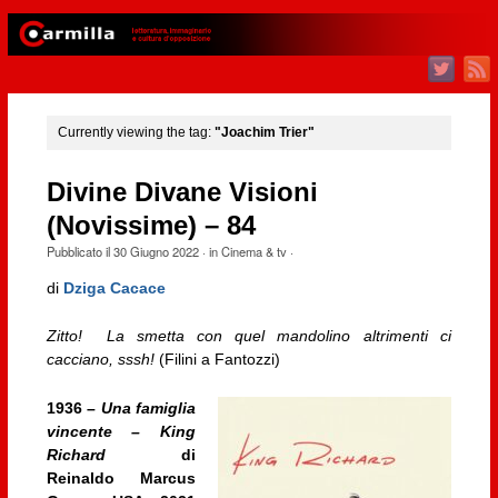
Currently viewing the tag:
"Joachim Trier"
Divine Divane Visioni
(Novissime) – 84
Pubblicato il
30 Giugno 2022
· in
Cinema & tv
·
di
Dziga Cacace
Zitto! La smetta con quel mandolino altrimenti ci
cacciano, sssh!
(Filini a Fantozzi)
1936 –
Una famiglia
vincente – King
Richard
di
Reinaldo Marcus