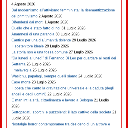
4 Agosto 2026
Dal modernismo all’attivismo femminista: la risemantizzazione
del primitivismo
2 Agosto 2026
Difendersi dai morti
1 Agosto 2026
Quello che è stato fatto di noi
31 Luglio 2026
Anamnesi di una paranoia
30 Luglio 2026
Cantico per una dis/umanità dolente
29 Luglio 2026
Il sostenitore ideale
28 Luglio 2026
La storia non è una fossa comune
27 Luglio 2026
“Da lunedì a lunedì” di Fernando Di Leo per guardare ai resti dei
Settanta
26 Luglio 2026
I malaveglia
25 Luglio 2026
Wasichu, papalagi, sempre quelli siamo
24 Luglio 2026
Case morte
23 Luglio 2026
Il poeta che cantò la gravitazione universale e la caduta (degli
angeli e degli uomini)
22 Luglio 2026
E man int la zità, cittadinanza e lavoro a Bologna
21 Luglio
2026
Sottopagati, sporchi e puzzolenti: il lato cattivo della società
21
Luglio 2026
Nostalgie horror contemporanee tra desiderio di un altrove e