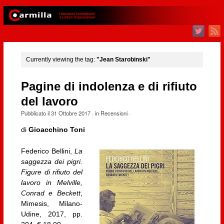
Currently viewing the tag:
"Jean Starobinski"
Pagine di indolenza e di rifiuto
del lavoro
Pubblicato il
31 Ottobre 2017
· in
Recensioni
·
di
Gioacchino Toni
Federico Bellini,
La
saggezza dei pigri.
Figure di rifiuto del
lavoro in Melville,
Conrad e Beckett
,
Mimesis, Milano-
Udine, 2017, pp.