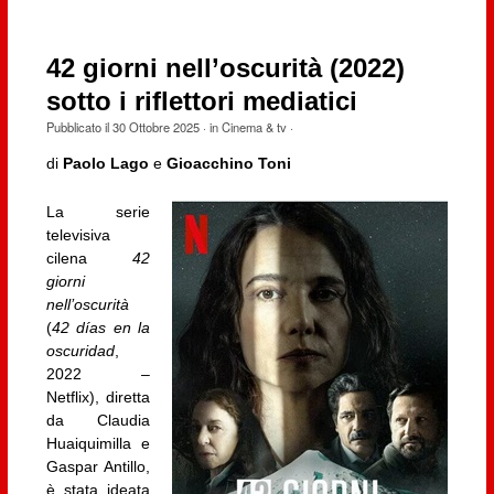
42 giorni nell’oscurità (2022)
sotto i riflettori mediatici
Pubblicato il
30 Ottobre 2025
· in
Cinema & tv
·
di
Paolo Lago
e
Gioacchino Toni
La serie
televisiva
cilena
42
giorni
nell’oscurità
(
42 días en la
oscuridad
,
2022 –
Netflix), diretta
da Claudia
Huaiquimilla e
Gaspar Antillo,
è stata ideata