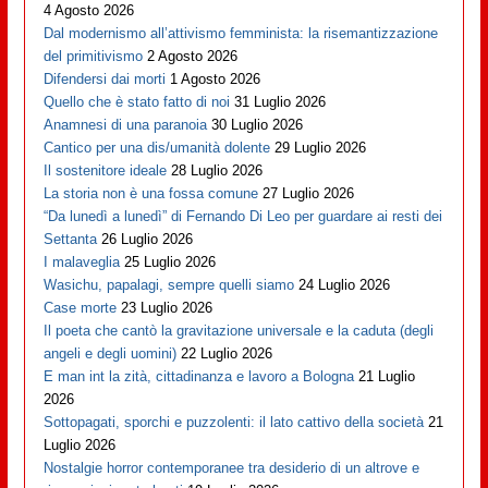
4 Agosto 2026
Dal modernismo all’attivismo femminista: la risemantizzazione
del primitivismo
2 Agosto 2026
Difendersi dai morti
1 Agosto 2026
Quello che è stato fatto di noi
31 Luglio 2026
Anamnesi di una paranoia
30 Luglio 2026
Cantico per una dis/umanità dolente
29 Luglio 2026
Il sostenitore ideale
28 Luglio 2026
La storia non è una fossa comune
27 Luglio 2026
“Da lunedì a lunedì” di Fernando Di Leo per guardare ai resti dei
Settanta
26 Luglio 2026
I malaveglia
25 Luglio 2026
Wasichu, papalagi, sempre quelli siamo
24 Luglio 2026
Case morte
23 Luglio 2026
Il poeta che cantò la gravitazione universale e la caduta (degli
angeli e degli uomini)
22 Luglio 2026
E man int la zità, cittadinanza e lavoro a Bologna
21 Luglio
2026
Sottopagati, sporchi e puzzolenti: il lato cattivo della società
21
Luglio 2026
Nostalgie horror contemporanee tra desiderio di un altrove e