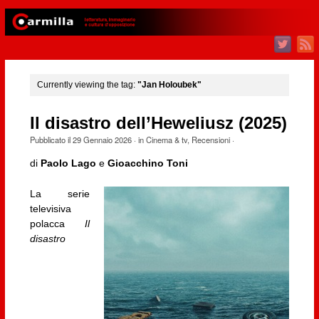
Currently viewing the tag:
"Jan Holoubek"
Il disastro dell’Heweliusz (2025)
Pubblicato il
29 Gennaio 2026
· in
Cinema & tv
,
Recensioni
·
di
Paolo Lago
e
Gioacchino Toni
La serie
televisiva
polacca
Il
disastro