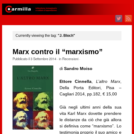
Currently viewing the tag:
"J. Bloch"
Marx contro il “marxismo”
Pubblicato il
3 Settembre 2014
· in
Recensioni
·
di
Sandro Moiso
Ettore Cinnella
,
L’altro Marx
,
Della Porta Editori, Pisa –
Cagliari 2014, pp.182, € 15,00
Già negli ultimi anni della sua
vita Karl Marx dovette prendere
le distanze da ciò che già allora
si definiva come “marxismo”. Lo
testimonia proprio il suo amico e