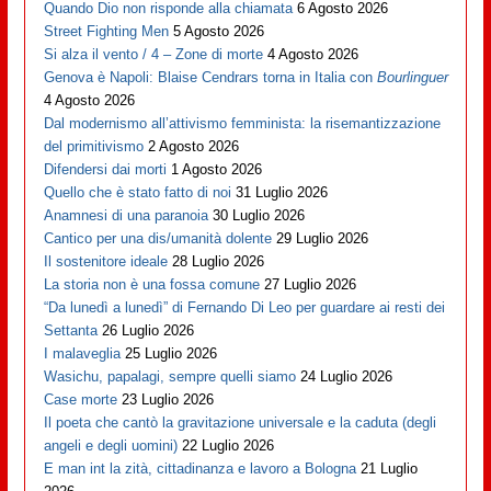
Quando Dio non risponde alla chiamata
6 Agosto 2026
Street Fighting Men
5 Agosto 2026
Si alza il vento / 4 – Zone di morte
4 Agosto 2026
Genova è Napoli: Blaise Cendrars torna in Italia con
Bourlinguer
4 Agosto 2026
Dal modernismo all’attivismo femminista: la risemantizzazione
del primitivismo
2 Agosto 2026
Difendersi dai morti
1 Agosto 2026
Quello che è stato fatto di noi
31 Luglio 2026
Anamnesi di una paranoia
30 Luglio 2026
Cantico per una dis/umanità dolente
29 Luglio 2026
Il sostenitore ideale
28 Luglio 2026
La storia non è una fossa comune
27 Luglio 2026
“Da lunedì a lunedì” di Fernando Di Leo per guardare ai resti dei
Settanta
26 Luglio 2026
I malaveglia
25 Luglio 2026
Wasichu, papalagi, sempre quelli siamo
24 Luglio 2026
Case morte
23 Luglio 2026
Il poeta che cantò la gravitazione universale e la caduta (degli
angeli e degli uomini)
22 Luglio 2026
E man int la zità, cittadinanza e lavoro a Bologna
21 Luglio