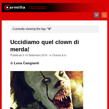
Currently viewing the tag:
"It"
Uccidiamo quel clown di
merda!
Pubblicato il
10 Settembre 2019
· in
Cinema & tv
·
di
Luca Cangianti