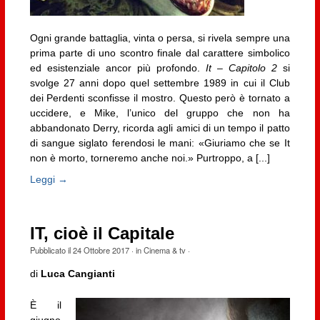
Ogni grande battaglia, vinta o persa, si rivela sempre una
prima parte di uno scontro finale dal carattere simbolico
ed esistenziale ancor più profondo.
It – Capitolo 2
si
svolge 27 anni dopo quel settembre 1989 in cui il Club
dei Perdenti sconfisse il mostro. Questo però è tornato a
uccidere, e Mike, l’unico del gruppo che non ha
abbandonato Derry, ricorda agli amici di un tempo il patto
di sangue siglato ferendosi le mani: «Giuriamo che se It
non è morto, torneremo anche noi.» Purtroppo, a [...]
Leggi →
IT, cioè il Capitale
Pubblicato il
24 Ottobre 2017
· in
Cinema & tv
·
di
Luca Cangianti
È il
giugno