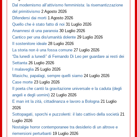
Dal modernismo all’attivismo femminista: la risemantizzazione
del primitivismo
2 Agosto 2026
Difendersi dai morti
1 Agosto 2026
Quello che è stato fatto di noi
31 Luglio 2026
Anamnesi di una paranoia
30 Luglio 2026
Cantico per una dis/umanità dolente
29 Luglio 2026
Il sostenitore ideale
28 Luglio 2026
La storia non è una fossa comune
27 Luglio 2026
“Da lunedì a lunedì” di Fernando Di Leo per guardare ai resti dei
Settanta
26 Luglio 2026
I malaveglia
25 Luglio 2026
Wasichu, papalagi, sempre quelli siamo
24 Luglio 2026
Case morte
23 Luglio 2026
Il poeta che cantò la gravitazione universale e la caduta (degli
angeli e degli uomini)
22 Luglio 2026
E man int la zità, cittadinanza e lavoro a Bologna
21 Luglio
2026
Sottopagati, sporchi e puzzolenti: il lato cattivo della società
21
Luglio 2026
Nostalgie horror contemporanee tra desiderio di un altrove e
riemersioni perturbanti
19 Luglio 2026