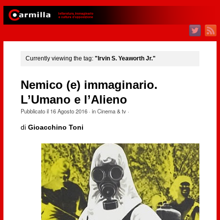
Currently viewing the tag:
"Irvin S. Yeaworth Jr."
Nemico (e) immaginario.
L’Umano e l’Alieno
Pubblicato il
16 Agosto 2016
· in
Cinema & tv
·
di
Gioacchino Toni