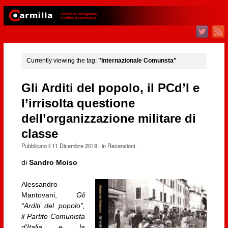
Currently viewing the tag:
"Internazionale Comunsta"
Gli Arditi del popolo, il PCd’I e
l’irrisolta questione
dell’organizzazione militare di
classe
Pubblicato il
11 Dicembre 2019
· in
Recensioni
·
di
Sandro Moiso
Alessandro
Mantovani,
Gli
“Arditi del popolo”,
il Partito Comunista
d’Italia e la