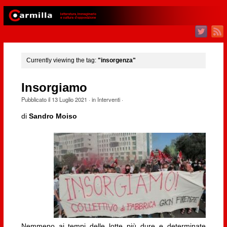
Currently viewing the tag:
"insorgenza"
Insorgiamo
Pubblicato il
13 Luglio 2021
· in
Interventi
·
di
Sandro Moiso
Nemmeno ai tempi delle lotte più dure e determinate