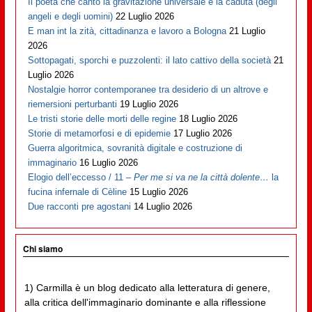
Il poeta che cantò la gravitazione universale e la caduta (degli
angeli e degli uomini)
22 Luglio 2026
E man int la zità, cittadinanza e lavoro a Bologna
21 Luglio
2026
Sottopagati, sporchi e puzzolenti: il lato cattivo della società
21
Luglio 2026
Nostalgie horror contemporanee tra desiderio di un altrove e
riemersioni perturbanti
19 Luglio 2026
Le tristi storie delle morti delle regine
18 Luglio 2026
Storie di metamorfosi e di epidemie
17 Luglio 2026
Guerra algoritmica, sovranità digitale e costruzione di
immaginario
16 Luglio 2026
Elogio dell’eccesso / 11 –
Per me si va ne la città dolente…
la
fucina infernale di Cèline
15 Luglio 2026
Due racconti pre agostani
14 Luglio 2026
Chi siamo
1) Carmilla è un blog dedicato alla letteratura di genere,
alla critica dell'immaginario dominante e alla riflessione