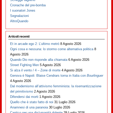
Cronache del pre-bomba
I suonatori Jones
Segnalazioni
AltroQuando
Articoli recenti
Et in arcade ego 2: L’ultimo metrò
8 Agosto 2026
Ogni cosa e nessuna: lo stormo come alternativa politica
8
Agosto 2026
Quando Dio non risponde alla chiamata
6 Agosto 2026
Street Fighting Men
5 Agosto 2026
Si alza il vento / 4 – Zone di morte
4 Agosto 2026
Genova è Napoli: Blaise Cendrars torna in Italia con
Bourlinguer
4 Agosto 2026
Dal modernismo all’attivismo femminista: la risemantizzazione
del primitivismo
2 Agosto 2026
Difendersi dai morti
1 Agosto 2026
Quello che è stato fatto di noi
31 Luglio 2026
Anamnesi di una paranoia
30 Luglio 2026
Cantico per una dis/umanità dolente
29 Luglio 2026