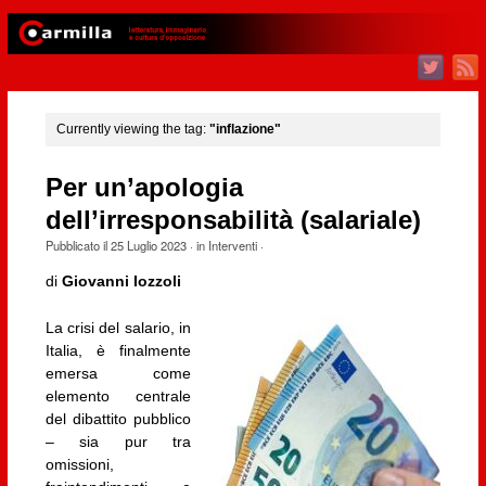
Currently viewing the tag:
"inflazione"
Per un’apologia
dell’irresponsabilità (salariale)
Pubblicato il
25 Luglio 2023
· in
Interventi
·
di
Giovanni Iozzoli
La crisi del salario, in
Italia, è finalmente
emersa come
elemento centrale
del dibattito pubblico
– sia pur tra
omissioni,