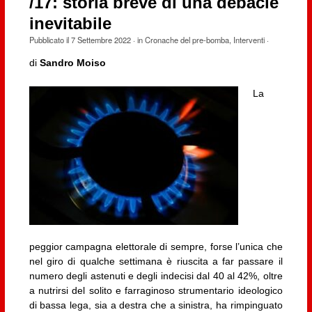
/17: storia breve di una débâcle
inevitabile
Pubblicato il
7 Settembre 2022
· in
Cronache del pre-bomba
,
Interventi
·
di
Sandro Moiso
La
peggior campagna elettorale di sempre, forse l’unica che
nel giro di qualche settimana è riuscita a far passare il
numero degli astenuti e degli indecisi dal 40 al 42%, oltre
a nutrirsi del solito e farraginoso strumentario ideologico
di bassa lega, sia a destra che a sinistra, ha rimpinguato