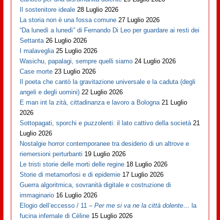
Il sostenitore ideale
28 Luglio 2026
La storia non è una fossa comune
27 Luglio 2026
“Da lunedì a lunedì” di Fernando Di Leo per guardare ai resti dei
Settanta
26 Luglio 2026
I malaveglia
25 Luglio 2026
Wasichu, papalagi, sempre quelli siamo
24 Luglio 2026
Case morte
23 Luglio 2026
Il poeta che cantò la gravitazione universale e la caduta (degli
angeli e degli uomini)
22 Luglio 2026
E man int la zità, cittadinanza e lavoro a Bologna
21 Luglio
2026
Sottopagati, sporchi e puzzolenti: il lato cattivo della società
21
Luglio 2026
Nostalgie horror contemporanee tra desiderio di un altrove e
riemersioni perturbanti
19 Luglio 2026
Le tristi storie delle morti delle regine
18 Luglio 2026
Storie di metamorfosi e di epidemie
17 Luglio 2026
Guerra algoritmica, sovranità digitale e costruzione di
immaginario
16 Luglio 2026
Elogio dell’eccesso / 11 –
Per me si va ne la città dolente…
la
fucina infernale di Cèline
15 Luglio 2026