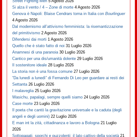
Street Fighting Men
5 Agosto 2026
Si alza il vento / 4 – Zone di morte
4 Agosto 2026
Genova è Napoli: Blaise Cendrars torna in Italia con
Bourlinguer
4 Agosto 2026
Dal modernismo all’attivismo femminista: la risemantizzazione
del primitivismo
2 Agosto 2026
Difendersi dai morti
1 Agosto 2026
Quello che è stato fatto di noi
31 Luglio 2026
Anamnesi di una paranoia
30 Luglio 2026
Cantico per una dis/umanità dolente
29 Luglio 2026
Il sostenitore ideale
28 Luglio 2026
La storia non è una fossa comune
27 Luglio 2026
“Da lunedì a lunedì” di Fernando Di Leo per guardare ai resti dei
Settanta
26 Luglio 2026
I malaveglia
25 Luglio 2026
Wasichu, papalagi, sempre quelli siamo
24 Luglio 2026
Case morte
23 Luglio 2026
Il poeta che cantò la gravitazione universale e la caduta (degli
angeli e degli uomini)
22 Luglio 2026
E man int la zità, cittadinanza e lavoro a Bologna
21 Luglio
2026
Sottopagati, sporchi e puzzolenti: il lato cattivo della società
21