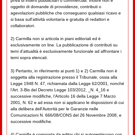
priva di inserti pubblicitari o commerciali. Inoltre non è
oggetto di domande di provvidenze, contributi o
agevolazioni pubbliche che conseguano qualsiasi ricavo e
si basa sull'attività volontaria e gratuita di redattori e
collaboratori.
2) Carmilla non si articola in piani editoriali ed è
esclusivamente on line. La pubblicazione di contributi su
temi d'attualità è esclusivamente funzionale ad affrontare i
temi sopra elencati.
3) Pertanto, in riferimento ai punti 1) e 2) Carmilla non è
soggetta alla registrazione presso il Tribunale, ossia alla
Legge 1948 N. 47, richiamata dalla Legge 62/2001, nonché
l’Art. 3-Bis del Decreto Legge 103/2012, _N. 4_16 e
successive modifiche, l’Articolo 16 della Legge 7 Marzo
2001, N. 62 e ad essa non si applicano le disposizioni di cui
alla delibera dell'Autorità per le Garanzie nelle
Comunicazioni N. 666/08/CONS del 26 Novembre 2008, e
successive modifiche.
4) Carmilla è composta da editor chi si autogestiscono con