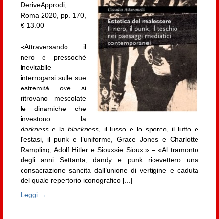
DeriveApprodi,
Roma 2020, pp. 170,
€ 13.00
«Attraversando il
nero è pressoché
inevitabile
interrogarsi sulle sue
estremità ove si
ritrovano mescolate
le dinamiche che
investono la
darkness
e la
blackness
, il lusso e lo sporco, il lutto e
l’estasi, il punk e l’uniforme, Grace Jones e Charlotte
Rampling, Adolf Hitler e Siouxsie Sioux.» – «Al tramonto
degli anni Settanta, dandy e punk ricevettero una
consacrazione sancita dall’unione di vertigine e caduta
del quale repertorio iconografico [...]
Leggi →