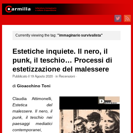
Currently viewing the tag:
"immaginario survivalista"
Estetiche inquiete. Il nero, il
punk, il teschio… Processi di
estetizzazione del malessere
Pubblicato il
19 Agosto 2020
· in
Recensioni
·
di
Gioacchino Toni
Claudia Attimonelli,
Estetica del
malessere. Il nero, il
punk, il teschio nei
paesaggi mediatici
contemporanei
,