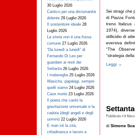
30 Luglio 2026
Sei stragi che 
Cantico per una dis/umanità
di Piazza Font
dolente
29 Luglio 2026
treno Italicu
Il sostenitore ideale
28
1974), diverse
Luglio 2026
stillicidio di a
La storia non è una fossa
eversiva defin
comune
27 Luglio 2026
“The Observe
“Da lunedì a lunedì” di
“strategia della 
Fernando Di Leo per
guardare ai resti dei
Leggi →
Settanta
26 Luglio 2026
I malaveglia
25 Luglio 2026
Wasichu, papalagi, sempre
quelli siamo
24 Luglio 2026
Case morte
23 Luglio 2026
Il poeta che cantò la
gravitazione universale e la
Settant
caduta (degli angeli e degli
Pubblicato il
8 Marz
uomini)
22 Luglio 2026
di
Simone Scaf
E man int la zità,
cittadinanza e lavoro a