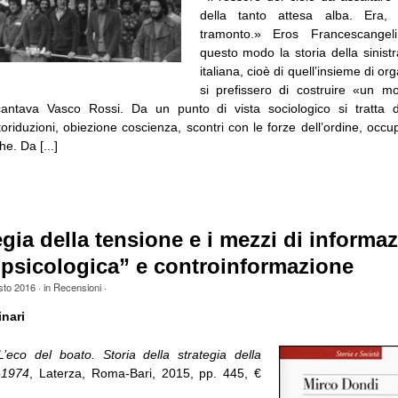
della tanto attesa alba. Era, 
tramonto.» Eros Francescangel
questo modo la storia della sinistr
italiana, cioè di quell’insieme di or
si prefissero di costruire «un m
antava Vasco Rossi. Da un punto di vista sociologico si tratta d
oriduzioni, obiezione coscienza, scontri con le forze dell’ordine, occu
he. Da [...]
egia della tensione e i mezzi di informa
psicologica” e controinformazione
sto 2016
· in
Recensioni
·
inari
L’eco del boato. Storia della strategia della
-1974
, Laterza, Roma-Bari, 2015, pp. 445, €