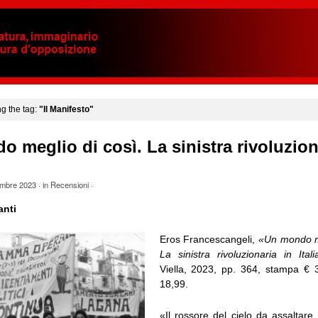
ng the tag:
"Il Manifesto"
 meglio di così. La sinistra rivoluzion
mbre 2023
· in
Recensioni
·
anti
Eros Francescangeli,
«Un mondo me
La sinistra rivoluzionaria in Ital
Viella, 2023, pp. 364, stampa € 
18,99.
«Il rossore del cielo da assaltare