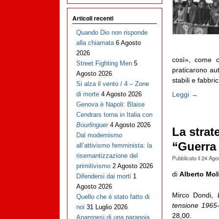
Articoli recenti
Quando Dio non risponde
alla chiamata
6 Agosto
2026
così», come c
Street Fighting Men
5
praticarono aut
Agosto 2026
stabili e fabbric
Si alza il vento / 4 – Zone
Leggi →
di morte
4 Agosto 2026
Genova è Napoli: Blaise
Cendrars torna in Italia con
Bourlinguer
4 Agosto 2026
La strat
Dal modernismo
“Guerra 
all’attivismo femminista: la
risemantizzazione del
Pubblicato il
24 Ago
primitivismo
2 Agosto 2026
di
Alberto Mol
Difendersi dai morti
1
Agosto 2026
Mirco Dondi,
Quello che è stato fatto di
tensione 1965
noi
31 Luglio 2026
28,00.
Anamnesi di una paranoia