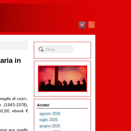
aria in
glio di così».
Archivi
ia (1943-1978)
,
32,00, ebook €
agosto 2026
luglio 2026
giugno 2026
 non era quello