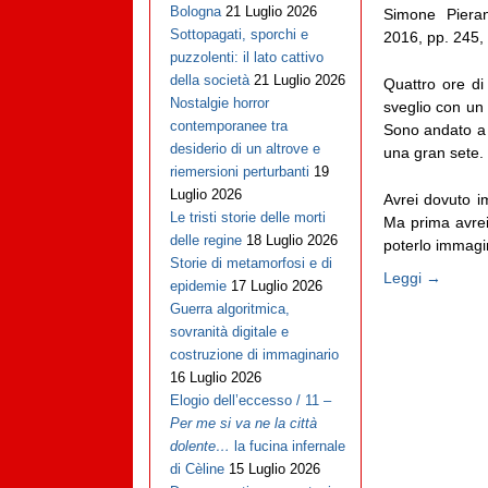
Bologna
21 Luglio 2026
Simone Piera
Sottopagati, sporchi e
2016, pp. 245,
puzzolenti: il lato cattivo
della società
21 Luglio 2026
Quattro ore d
Nostalgie horror
sveglio con un 
contemporanee tra
Sono andato a l
desiderio di un altrove e
una gran sete. E
riemersioni perturbanti
19
Luglio 2026
Avrei dovuto im
Le tristi storie delle morti
Ma prima avrei 
delle regine
18 Luglio 2026
poterlo immagina
Storie di metamorfosi e di
Leggi →
epidemie
17 Luglio 2026
Guerra algoritmica,
sovranità digitale e
costruzione di immaginario
16 Luglio 2026
Elogio dell’eccesso / 11 –
Per me si va ne la città
dolente…
la fucina infernale
di Cèline
15 Luglio 2026