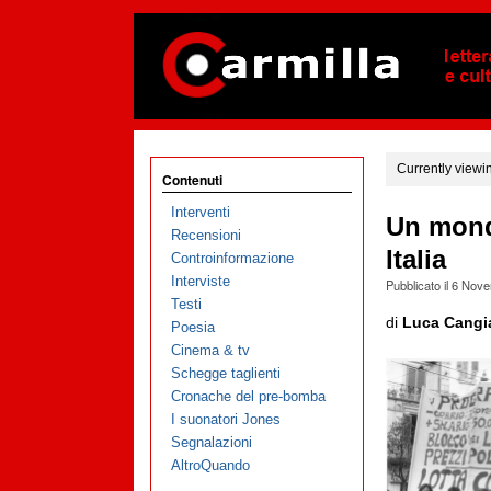
Currently viewi
Contenuti
Interventi
Un mondo
Recensioni
Italia
Controinformazione
Interviste
Pubblicato il
6 Nove
Testi
di
Luca Cangi
Poesia
Cinema & tv
Schegge taglienti
Cronache del pre-bomba
I suonatori Jones
Segnalazioni
AltroQuando