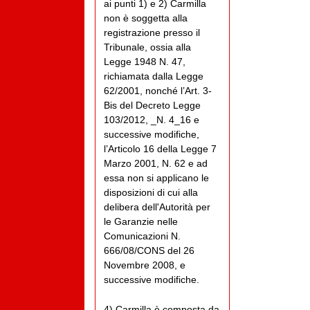
ai punti 1) e 2) Carmilla
non è soggetta alla
registrazione presso il
Tribunale, ossia alla
Legge 1948 N. 47,
richiamata dalla Legge
62/2001, nonché l’Art. 3-
Bis del Decreto Legge
103/2012, _N. 4_16 e
successive modifiche,
l’Articolo 16 della Legge 7
Marzo 2001, N. 62 e ad
essa non si applicano le
disposizioni di cui alla
delibera dell'Autorità per
le Garanzie nelle
Comunicazioni N.
666/08/CONS del 26
Novembre 2008, e
successive modifiche.
4) Carmilla è composta da