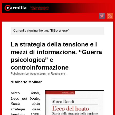
Currently viewing the tag:
"Il Borghese"
La strategia della tensione e i
mezzi di informazione. “Guerra
psicologica” e
controinformazione
Pubblicato il
24 Agosto 2016
· in
Recensioni
·
di
Alberto Molinari
Mirco Dondi,
L’eco del boato.
Storia della
strategia della
tensione 1965-