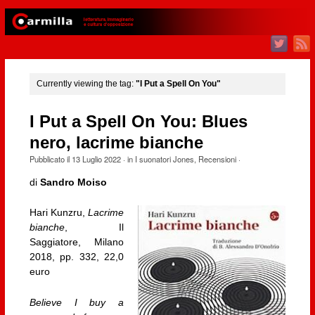
Currently viewing the tag:
"I Put a Spell On You"
I Put a Spell On You: Blues
nero, lacrime bianche
Pubblicato il
13 Luglio 2022
· in
I suonatori Jones
,
Recensioni
·
di
Sandro Moiso
Hari Kunzru,
Lacrime
bianche
, Il
Saggiatore, Milano
2018, pp. 332, 22,0
euro
Believe I buy a