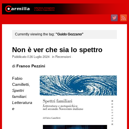
Currently viewing the tag:
"Guido Gozzano"
Non è ver che sia lo spettro
Pubblicato il
26 Luglio 2024
· in
Recensioni
·
di
Franco Pezzini
Fabio
Camilletti,
Spettri
familiari.
Letteratura
e