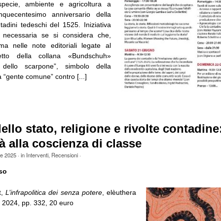
specie, ambiente e agricoltura a
inquecentesimo anniversario della
adini tedeschi del 1525. Iniziativa
 necessaria se si considera che,
a nelle note editoriali legate al
tto della collana «Bundschuh»
 dello scarpone”, simbolo della
a “gente comune” contro [...]
ello stato, religione e rivolte contadine
 alla coscienza di classe
le 2025
· in
Interventi
,
Recensioni
·
so
t,
L’infrapolitica dei senza potere
, elèuthera
o 2024, pp. 332, 20 euro