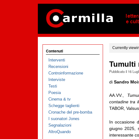
Currently viewi
Contenuti
Interventi
Tumulti 
Recensioni
Pubblicato il
16 Lugl
Controinformazione
Interviste
di
Sandro Moi
Testi
Poesia
AA.VV.,
Tumul
Cinema & tv
contadine tra 
Schegge taglienti
TABOR, Valsusa
Cronache del pre-bomba
I suonatori Jones
In occasione d
Segnalazioni
giugno 2025, s
AltroQuando
interessante co