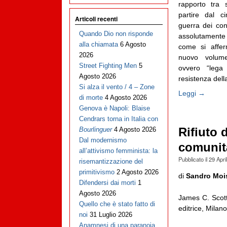
rapporto tra 
partire dal c
Articoli recenti
guerra dei cont
Quando Dio non risponde
assolutamente
alla chiamata
6 Agosto
come si afferm
2026
nuovo volume
Street Fighting Men
5
ovvero “lega
Agosto 2026
resistenza dell
Si alza il vento / 4 – Zone
Leggi →
di morte
4 Agosto 2026
Genova è Napoli: Blaise
Cendrars torna in Italia con
Rifiuto d
Bourlinguer
4 Agosto 2026
Dal modernismo
comunità
all’attivismo femminista: la
Pubblicato il
29 Apri
risemantizzazione del
primitivismo
2 Agosto 2026
di
Sandro Moi
Difendersi dai morti
1
Agosto 2026
James C. Scot
Quello che è stato fatto di
editrice, Milan
noi
31 Luglio 2026
Anamnesi di una paranoia