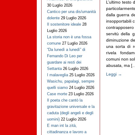
L’ultimo testo 
30 Luglio 2026
particolarmen
Cantico per una dis/umanità
dalla guerra d
dolente
29 Luglio 2026
insopportabili 
Il sostenitore ideale
28
contrapposero
Luglio 2026
servitù della 
La storia non è una fossa
diminuzione del
comune
27 Luglio 2026
una sorta di r
“Da lunedì a lunedì” di
rivela fonda
Fernando Di Leo per
comuni non solt
guardare ai resti dei
abusata, ma [..
Settanta
26 Luglio 2026
Leggi →
I malaveglia
25 Luglio 2026
Wasichu, papalagi, sempre
quelli siamo
24 Luglio 2026
Case morte
23 Luglio 2026
Il poeta che cantò la
gravitazione universale e la
caduta (degli angeli e degli
uomini)
22 Luglio 2026
E man int la zità,
cittadinanza e lavoro a