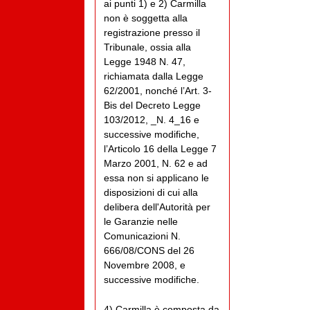
ai punti 1) e 2) Carmilla
non è soggetta alla
registrazione presso il
Tribunale, ossia alla
Legge 1948 N. 47,
richiamata dalla Legge
62/2001, nonché l’Art. 3-
Bis del Decreto Legge
103/2012, _N. 4_16 e
successive modifiche,
l’Articolo 16 della Legge 7
Marzo 2001, N. 62 e ad
essa non si applicano le
disposizioni di cui alla
delibera dell'Autorità per
le Garanzie nelle
Comunicazioni N.
666/08/CONS del 26
Novembre 2008, e
successive modifiche.
4) Carmilla è composta da