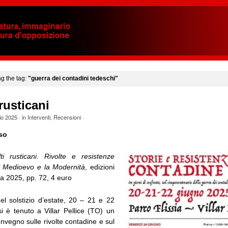
ng the tag:
"guerra dei contadini tedeschi"
rusticani
io 2025
· in
Interventi
,
Recensioni
·
so
ti rusticani. Rivolte e resistenze
il Medioevo e la Modernità
, edizioni
 2025, pp. 72, 4 euro
el solstizio d’estate, 20 – 21 e 22
i è tenuto a Villar Pellice (TO) un
nvegno sulle rivolte contadine e sul