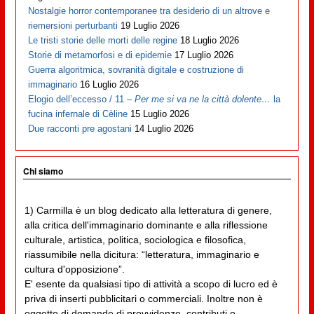
Nostalgie horror contemporanee tra desiderio di un altrove e
riemersioni perturbanti
19 Luglio 2026
Le tristi storie delle morti delle regine
18 Luglio 2026
Storie di metamorfosi e di epidemie
17 Luglio 2026
Guerra algoritmica, sovranità digitale e costruzione di
immaginario
16 Luglio 2026
Elogio dell’eccesso / 11 –
Per me si va ne la città dolente…
la
fucina infernale di Cèline
15 Luglio 2026
Due racconti pre agostani
14 Luglio 2026
Chi siamo
1) Carmilla è un blog dedicato alla letteratura di genere,
alla critica dell'immaginario dominante e alla riflessione
culturale, artistica, politica, sociologica e filosofica,
riassumibile nella dicitura: “letteratura, immaginario e
cultura d'opposizione”.
E' esente da qualsiasi tipo di attività a scopo di lucro ed è
priva di inserti pubblicitari o commerciali. Inoltre non è
oggetto di domande di provvidenze, contributi o