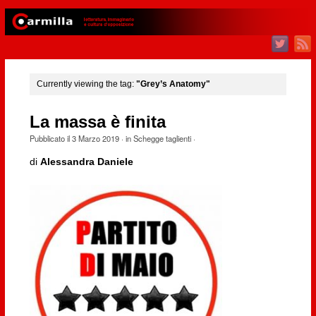
Currently viewing the tag:
"Grey’s Anatomy"
La massa è finita
Pubblicato il
3 Marzo 2019
· in
Schegge taglienti
·
di
Alessandra Daniele