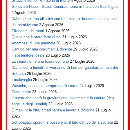
Si alza il vento / 4 – Zone di morte
4 Agosto 2026
Genova è Napoli: Blaise Cendrars torna in Italia con
Bourlinguer
4 Agosto 2026
Dal modernismo all’attivismo femminista: la risemantizzazione
del primitivismo
2 Agosto 2026
Difendersi dai morti
1 Agosto 2026
Quello che è stato fatto di noi
31 Luglio 2026
Anamnesi di una paranoia
30 Luglio 2026
Cantico per una dis/umanità dolente
29 Luglio 2026
Il sostenitore ideale
28 Luglio 2026
La storia non è una fossa comune
27 Luglio 2026
“Da lunedì a lunedì” di Fernando Di Leo per guardare ai resti dei
Settanta
26 Luglio 2026
I malaveglia
25 Luglio 2026
Wasichu, papalagi, sempre quelli siamo
24 Luglio 2026
Case morte
23 Luglio 2026
Il poeta che cantò la gravitazione universale e la caduta (degli
angeli e degli uomini)
22 Luglio 2026
E man int la zità, cittadinanza e lavoro a Bologna
21 Luglio
2026
Sottopagati, sporchi e puzzolenti: il lato cattivo della società
21
Luglio 2026