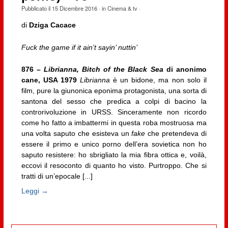
Pubblicato il
15 Dicembre 2016
· in
Cinema & tv
·
di
Dziga Cacace
Fuck the game if it ain’t sayin’ nuttin’
876 –
Librianna, Bitch of the Black Sea
di anonimo
cane, USA 1979
Librianna
è un bidone, ma non solo il
film, pure la giunonica eponima protagonista, una sorta di
santona del sesso che predica a colpi di bacino la
controrivoluzione in URSS. Sinceramente non ricordo
come ho fatto a imbattermi in questa roba mostruosa ma
una volta saputo che esisteva un
fake
che pretendeva di
essere il primo e unico porno dell’era sovietica non ho
saputo resistere: ho sbrigliato la mia fibra ottica e, voilà,
eccovi il resoconto di quanto ho visto. Purtroppo. Che si
tratti di un’epocale [...]
Leggi →