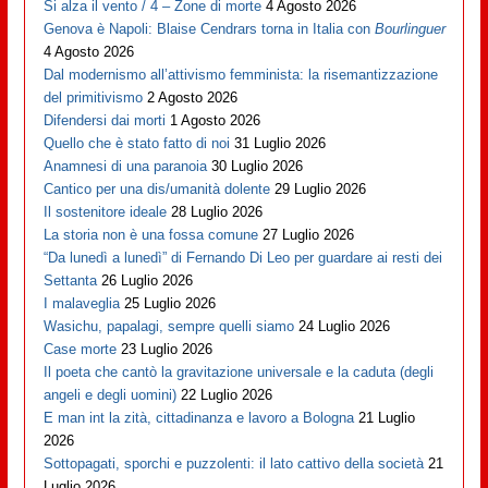
Si alza il vento / 4 – Zone di morte
4 Agosto 2026
Genova è Napoli: Blaise Cendrars torna in Italia con
Bourlinguer
4 Agosto 2026
Dal modernismo all’attivismo femminista: la risemantizzazione
del primitivismo
2 Agosto 2026
Difendersi dai morti
1 Agosto 2026
Quello che è stato fatto di noi
31 Luglio 2026
Anamnesi di una paranoia
30 Luglio 2026
Cantico per una dis/umanità dolente
29 Luglio 2026
Il sostenitore ideale
28 Luglio 2026
La storia non è una fossa comune
27 Luglio 2026
“Da lunedì a lunedì” di Fernando Di Leo per guardare ai resti dei
Settanta
26 Luglio 2026
I malaveglia
25 Luglio 2026
Wasichu, papalagi, sempre quelli siamo
24 Luglio 2026
Case morte
23 Luglio 2026
Il poeta che cantò la gravitazione universale e la caduta (degli
angeli e degli uomini)
22 Luglio 2026
E man int la zità, cittadinanza e lavoro a Bologna
21 Luglio
2026
Sottopagati, sporchi e puzzolenti: il lato cattivo della società
21
Luglio 2026