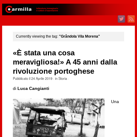
Currently viewing the tag:
"Grândola Vila Morena"
«È stata una cosa
meravigliosa!» A 45 anni dalla
rivoluzione portoghese
Pubblicato il
24 Aprile 2019
· in
Storia
·
di
Luca Cangianti
Una