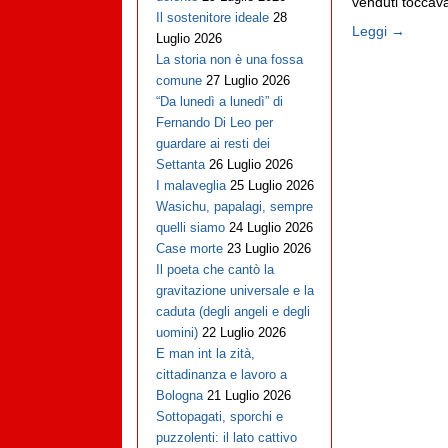
venduti toccava
Il sostenitore ideale
28
Leggi →
Luglio 2026
La storia non è una fossa
comune
27 Luglio 2026
“Da lunedì a lunedì” di
Fernando Di Leo per
guardare ai resti dei
Settanta
26 Luglio 2026
I malaveglia
25 Luglio 2026
Wasichu, papalagi, sempre
quelli siamo
24 Luglio 2026
Case morte
23 Luglio 2026
Il poeta che cantò la
gravitazione universale e la
caduta (degli angeli e degli
uomini)
22 Luglio 2026
E man int la zità,
cittadinanza e lavoro a
Bologna
21 Luglio 2026
Sottopagati, sporchi e
puzzolenti: il lato cattivo