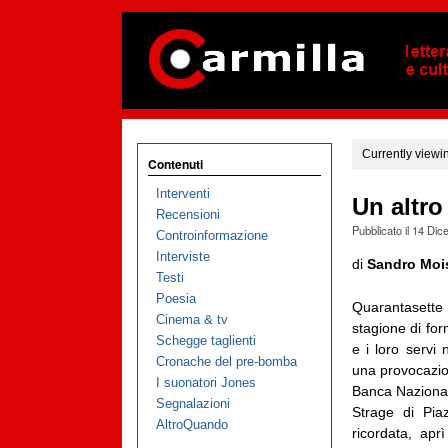
Currently viewi
Contenuti
Interventi
Un altro
Recensioni
Pubblicato il
14 Dic
Controinformazione
Interviste
di
Sandro Moi
Testi
Poesia
Quarantasette 
Cinema & tv
stagione di form
Schegge taglienti
e i loro servi
Cronache del pre-bomba
una provocazion
I suonatori Jones
Banca Nazionale
Segnalazioni
Strage di Pia
AltroQuando
ricordata, apr