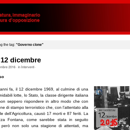
ng the tag:
"Governo clone"
 12 dicembre
embre 2016
· in
Interventi
·
so
anni fa, il 12 dicembre 1969, al culmine di una
idabili lotte, lo Stato, la classe dirigente italiana
 non seppero rispondere in altro modo che con
e di stampo terroristico che, con l’attentato alla
 dell’Agricoltura, causò 17 morti e 87 feriti. La
zza Fontana, come sarebbe stata in seguito
ì però non solo una stagione di attentati, ma