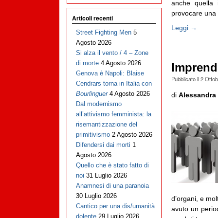
anche quella i
provocare una le
Articoli recenti
Leggi →
Street Fighting Men
5
Agosto 2026
Si alza il vento / 4 – Zone
di morte
4 Agosto 2026
Imprend
Genova è Napoli: Blaise
Pubblicato il
2 Otto
Cendrars torna in Italia con
Bourlinguer
4 Agosto 2026
di
Alessandra 
Dal modernismo
all’attivismo femminista: la
risemantizzazione del
primitivismo
2 Agosto 2026
Difendersi dai morti
1
Agosto 2026
Quello che è stato fatto di
noi
31 Luglio 2026
Anamnesi di una paranoia
30 Luglio 2026
d’organi, e molt
Cantico per una dis/umanità
avuto un period
dolente
29 Luglio 2026