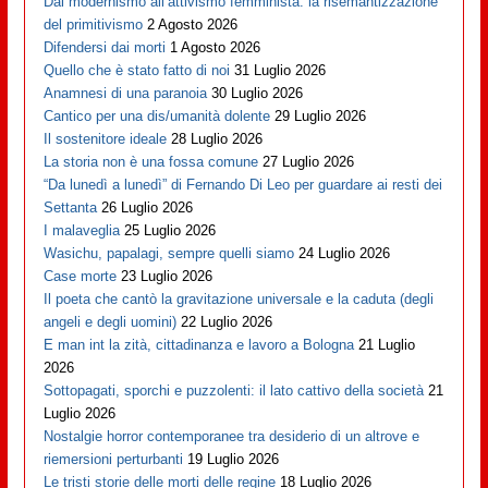
Dal modernismo all’attivismo femminista: la risemantizzazione
del primitivismo
2 Agosto 2026
Difendersi dai morti
1 Agosto 2026
Quello che è stato fatto di noi
31 Luglio 2026
Anamnesi di una paranoia
30 Luglio 2026
Cantico per una dis/umanità dolente
29 Luglio 2026
Il sostenitore ideale
28 Luglio 2026
La storia non è una fossa comune
27 Luglio 2026
“Da lunedì a lunedì” di Fernando Di Leo per guardare ai resti dei
Settanta
26 Luglio 2026
I malaveglia
25 Luglio 2026
Wasichu, papalagi, sempre quelli siamo
24 Luglio 2026
Case morte
23 Luglio 2026
Il poeta che cantò la gravitazione universale e la caduta (degli
angeli e degli uomini)
22 Luglio 2026
E man int la zità, cittadinanza e lavoro a Bologna
21 Luglio
2026
Sottopagati, sporchi e puzzolenti: il lato cattivo della società
21
Luglio 2026
Nostalgie horror contemporanee tra desiderio di un altrove e
riemersioni perturbanti
19 Luglio 2026
Le tristi storie delle morti delle regine
18 Luglio 2026