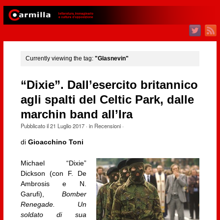
Currently viewing the tag:
"Glasnevin"
“Dixie”. Dall’esercito britannico
agli spalti del Celtic Park, dalle
marchin band all’Ira
Pubblicato il
21 Luglio 2017
· in
Recensioni
·
di
Gioacchino Toni
Michael “Dixie”
Dickson (con F. De
Ambrosis e N.
Garufi),
Bomber
Renegade. Un
soldato di sua