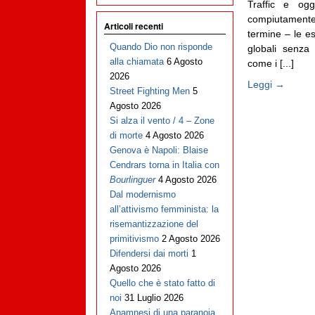
Traffic e ogg
compiutament
Articoli recenti
termine – le e
Quando Dio non risponde
globali senza
alla chiamata
6 Agosto
come i [...]
2026
Leggi →
Street Fighting Men
5
Agosto 2026
Si alza il vento / 4 – Zone
di morte
4 Agosto 2026
Genova è Napoli: Blaise
Cendrars torna in Italia con
Bourlinguer
4 Agosto 2026
Dal modernismo
all’attivismo femminista: la
risemantizzazione del
primitivismo
2 Agosto 2026
Difendersi dai morti
1
Agosto 2026
Quello che è stato fatto di
noi
31 Luglio 2026
Anamnesi di una paranoia