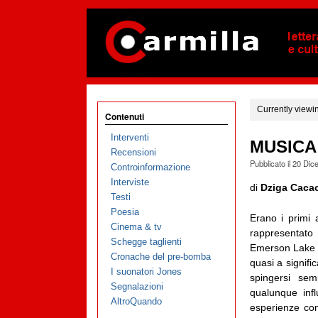
Currently viewi
Contenuti
Interventi
MUSICA 
Recensioni
Pubblicato il
20 Dic
Controinformazione
Interviste
di
Dziga Caca
Testi
Poesia
Erano i primi 
Cinema & tv
rappresentat
Schegge taglienti
Emerson Lake 
Cronache del pre-bomba
quasi a signifi
I suonatori Jones
spingersi sem
Segnalazioni
qualunque infl
AltroQuando
esperienze co