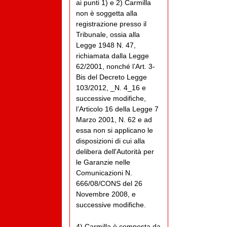
ai punti 1) e 2) Carmilla
non è soggetta alla
registrazione presso il
Tribunale, ossia alla
Legge 1948 N. 47,
richiamata dalla Legge
62/2001, nonché l’Art. 3-
Bis del Decreto Legge
103/2012, _N. 4_16 e
successive modifiche,
l’Articolo 16 della Legge 7
Marzo 2001, N. 62 e ad
essa non si applicano le
disposizioni di cui alla
delibera dell'Autorità per
le Garanzie nelle
Comunicazioni N.
666/08/CONS del 26
Novembre 2008, e
successive modifiche.
4) Carmilla è composta da