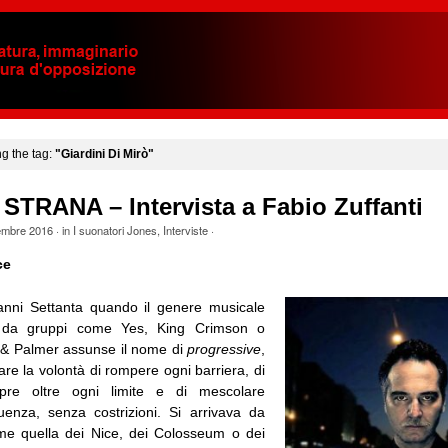
ng the tag:
"Giardini Di Mirò"
STRANA – Intervista a Fabio Zuffanti
embre 2016
· in
I suonatori Jones
,
Interviste
·
ce
anni Settanta quando il genere musicale
o da gruppi come Yes, King Crimson o
& Palmer assunse il nome di
progressive
,
care la volontà di rompere ogni barriera, di
pre oltre ogni limite e di mescolare
uenza, senza costrizioni. Si arrivava da
me quella dei Nice, dei Colosseum o dei