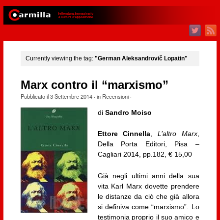
Currently viewing the tag:
"German Aleksandrovič Lopatin"
Marx contro il “marxismo”
Pubblicato il
3 Settembre 2014
· in
Recensioni
·
di
Sandro Moiso
Ettore Cinnella
,
L’altro Marx
,
Della Porta Editori, Pisa –
Cagliari 2014, pp.182, € 15,00
Già negli ultimi anni della sua
vita Karl Marx dovette prendere
le distanze da ciò che già allora
si definiva come “marxismo”. Lo
testimonia proprio il suo amico e