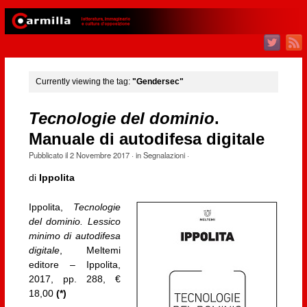
Currently viewing the tag:
"Gendersec"
Tecnologie del dominio
.
Manuale di autodifesa digitale
Pubblicato il
2 Novembre 2017
· in
Segnalazioni
·
di
Ippolita
Ippolita,
Tecnologie
del dominio. Lessico
minimo di autodifesa
digitale
, Meltemi
editore – Ippolita,
2017, pp. 288, €
18,00
(*)