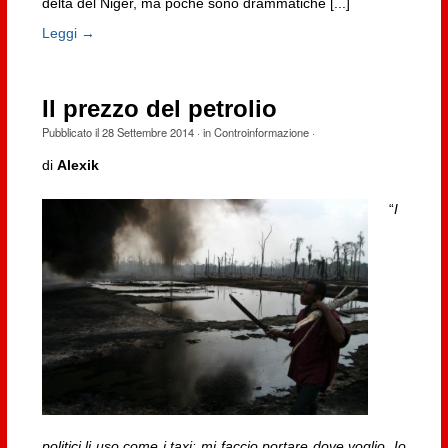
delta del Niger, ma poche sono drammatiche [...]
Leggi →
Il prezzo del petrolio
Pubblicato il
28 Settembre 2014
· in
Controinformazione
·
di
Alexik
“
I
politici li uso come i taxi
: mi faccio portare dove voglio. Io