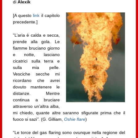
di
Alexik
[A questo
link
il capitolo
precedente.]
“L’aria è calda e secca,
prende alla gola. Le
fiamme bruciano giorno
e notte, lasciano
cicatrici sulla terra e
sulla mia pelle.
Vesciche secche mi
ricordano che avrei
dovuto mantenere le
distanze. Mentre
continua a bruciare
attraverso un’altra alba,
mi chiedo, quante altre saranno sfigurate prima che il
fuoco si sazi
”
. (G. Gilliam,
Oshie flare
)
“Le torce del gas flaring sono ovunque nella regione del