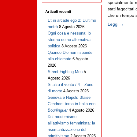
specialmente 
stati fagocitati
Articoli recenti
che un tempo si
Et in arcade ego 2: L’ultimo
Leggi →
metrò
8 Agosto 2026
Ogni cosa e nessuna: lo
stormo come alternativa
politica
8 Agosto 2026
Quando Dio non risponde
alla chiamata
6 Agosto
2026
Street Fighting Men
5
Agosto 2026
Si alza il vento / 4 – Zone
di morte
4 Agosto 2026
Genova è Napoli: Blaise
Cendrars torna in Italia con
Bourlinguer
4 Agosto 2026
Dal modernismo
all’attivismo femminista: la
risemantizzazione del
primitivismo
2 Agosto 2026