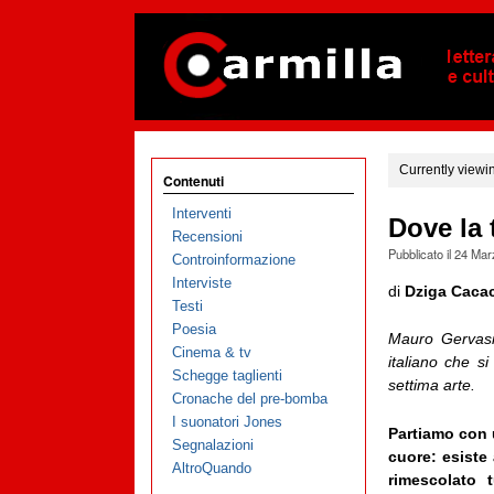
Currently viewi
Contenuti
Interventi
Dove la 
Recensioni
Pubblicato il
24 Mar
Controinformazione
Interviste
di
Dziga Caca
Testi
Poesia
Mauro Gervasin
Cinema & tv
italiano che s
Schegge taglienti
settima arte.
Cronache del pre-bomba
I suonatori Jones
Partiamo con 
Segnalazioni
cuore: esiste
AltroQuando
rimescolato 