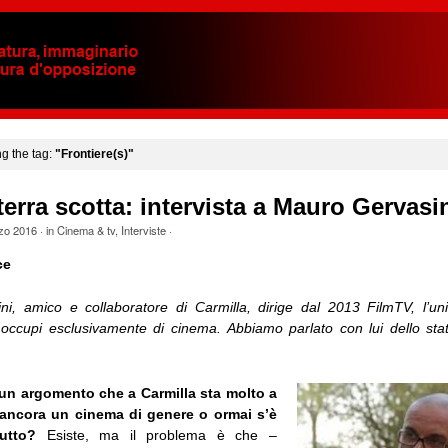
ng the tag:
"Frontiere(s)"
terra scotta: intervista a Mauro Gervasi
zo 2016
· in
Cinema & tv
,
Interviste
·
ce
i, amico e collaboratore di Carmilla, dirige dal 2013 FilmTV, l’un
i occupi esclusivamente di cinema. Abbiamo parlato con lui dello stat
un argomento che a Carmilla sta molto a
 ancora un cinema di genere o ormai s’è
tutto?
Esiste, ma il problema è che –