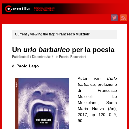
Currently viewing the tag:
"Francesco Muzzioli"
Un
urlo barbarico
per la poesia
Pubblicato il
1 Dicembre 2017
· in
Poesia
,
Recensioni
·
di
Paolo Lago
Autori vari,
L’urlo
barbarico
, prefazione
di Francesco
Muzzioli, Le
Mezzelane, Santa
Maria Nuova (An),
2017, pp. 120, € 9,
90.