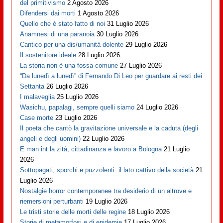
del primitivismo
2 Agosto 2026
Difendersi dai morti
1 Agosto 2026
Quello che è stato fatto di noi
31 Luglio 2026
Anamnesi di una paranoia
30 Luglio 2026
Cantico per una dis/umanità dolente
29 Luglio 2026
Il sostenitore ideale
28 Luglio 2026
La storia non è una fossa comune
27 Luglio 2026
“Da lunedì a lunedì” di Fernando Di Leo per guardare ai resti dei
Settanta
26 Luglio 2026
I malaveglia
25 Luglio 2026
Wasichu, papalagi, sempre quelli siamo
24 Luglio 2026
Case morte
23 Luglio 2026
Il poeta che cantò la gravitazione universale e la caduta (degli
angeli e degli uomini)
22 Luglio 2026
E man int la zità, cittadinanza e lavoro a Bologna
21 Luglio
2026
Sottopagati, sporchi e puzzolenti: il lato cattivo della società
21
Luglio 2026
Nostalgie horror contemporanee tra desiderio di un altrove e
riemersioni perturbanti
19 Luglio 2026
Le tristi storie delle morti delle regine
18 Luglio 2026
Storie di metamorfosi e di epidemie
17 Luglio 2026