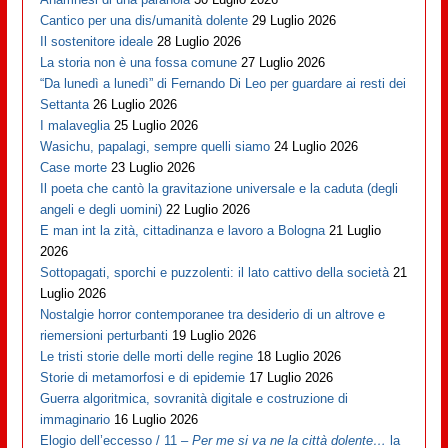
Cantico per una dis/umanità dolente
29 Luglio 2026
Il sostenitore ideale
28 Luglio 2026
La storia non è una fossa comune
27 Luglio 2026
“Da lunedì a lunedì” di Fernando Di Leo per guardare ai resti dei
Settanta
26 Luglio 2026
I malaveglia
25 Luglio 2026
Wasichu, papalagi, sempre quelli siamo
24 Luglio 2026
Case morte
23 Luglio 2026
Il poeta che cantò la gravitazione universale e la caduta (degli
angeli e degli uomini)
22 Luglio 2026
E man int la zità, cittadinanza e lavoro a Bologna
21 Luglio
2026
Sottopagati, sporchi e puzzolenti: il lato cattivo della società
21
Luglio 2026
Nostalgie horror contemporanee tra desiderio di un altrove e
riemersioni perturbanti
19 Luglio 2026
Le tristi storie delle morti delle regine
18 Luglio 2026
Storie di metamorfosi e di epidemie
17 Luglio 2026
Guerra algoritmica, sovranità digitale e costruzione di
immaginario
16 Luglio 2026
Elogio dell’eccesso / 11 –
Per me si va ne la città dolente…
la