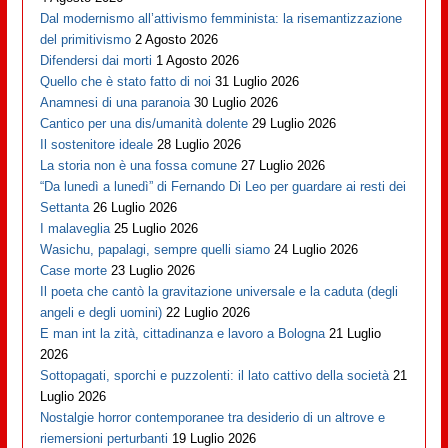
Dal modernismo all’attivismo femminista: la risemantizzazione
del primitivismo
2 Agosto 2026
Difendersi dai morti
1 Agosto 2026
Quello che è stato fatto di noi
31 Luglio 2026
Anamnesi di una paranoia
30 Luglio 2026
Cantico per una dis/umanità dolente
29 Luglio 2026
Il sostenitore ideale
28 Luglio 2026
La storia non è una fossa comune
27 Luglio 2026
“Da lunedì a lunedì” di Fernando Di Leo per guardare ai resti dei
Settanta
26 Luglio 2026
I malaveglia
25 Luglio 2026
Wasichu, papalagi, sempre quelli siamo
24 Luglio 2026
Case morte
23 Luglio 2026
Il poeta che cantò la gravitazione universale e la caduta (degli
angeli e degli uomini)
22 Luglio 2026
E man int la zità, cittadinanza e lavoro a Bologna
21 Luglio
2026
Sottopagati, sporchi e puzzolenti: il lato cattivo della società
21
Luglio 2026
Nostalgie horror contemporanee tra desiderio di un altrove e
riemersioni perturbanti
19 Luglio 2026