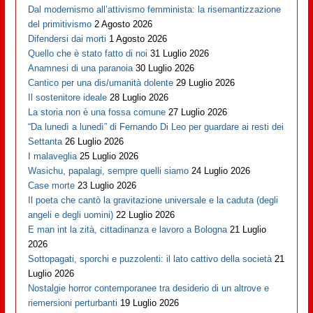
Dal modernismo all’attivismo femminista: la risemantizzazione
del primitivismo
2 Agosto 2026
Difendersi dai morti
1 Agosto 2026
Quello che è stato fatto di noi
31 Luglio 2026
Anamnesi di una paranoia
30 Luglio 2026
Cantico per una dis/umanità dolente
29 Luglio 2026
Il sostenitore ideale
28 Luglio 2026
La storia non è una fossa comune
27 Luglio 2026
“Da lunedì a lunedì” di Fernando Di Leo per guardare ai resti dei
Settanta
26 Luglio 2026
I malaveglia
25 Luglio 2026
Wasichu, papalagi, sempre quelli siamo
24 Luglio 2026
Case morte
23 Luglio 2026
Il poeta che cantò la gravitazione universale e la caduta (degli
angeli e degli uomini)
22 Luglio 2026
E man int la zità, cittadinanza e lavoro a Bologna
21 Luglio
2026
Sottopagati, sporchi e puzzolenti: il lato cattivo della società
21
Luglio 2026
Nostalgie horror contemporanee tra desiderio di un altrove e
riemersioni perturbanti
19 Luglio 2026