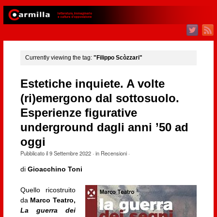
Currently viewing the tag:
"Filippo Scòzzari"
Estetiche inquiete. A volte
(ri)emergono dal sottosuolo.
Esperienze figurative
underground dagli anni ’50 ad
oggi
Pubblicato il
9 Settembre 2022
· in
Recensioni
·
di
Gioacchino Toni
Quello ricostruito
da
Marco Teatro,
La guerra dei