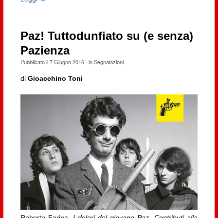
Paz! Tuttodunfiato su (e senza)
Pazienza
Pubblicato il
7 Giugno 2016
· in
Segnalazioni
·
di
Gioacchino Toni
Roberto Farina,
I dolori del giovane Paz. Contributi alla