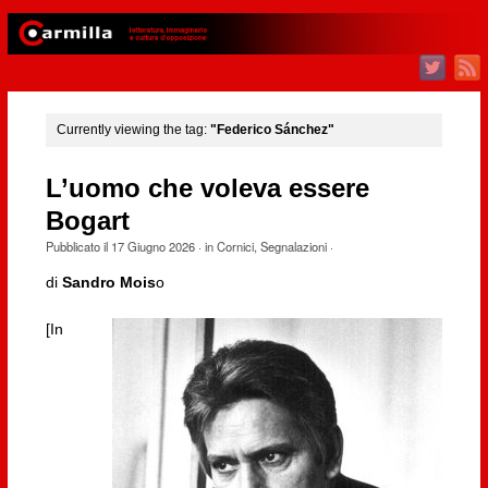
Currently viewing the tag:
"Federico Sánchez"
L’uomo che voleva essere
Bogart
Pubblicato il
17 Giugno 2026
· in
Cornici
,
Segnalazioni
·
di
Sandro Mois
o
[In