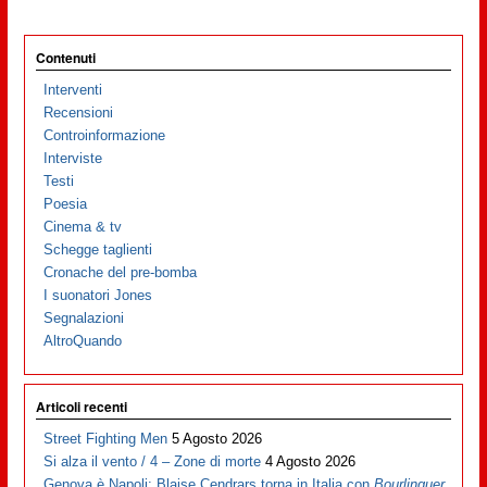
Contenuti
Interventi
Recensioni
Controinformazione
Interviste
Testi
Poesia
Cinema & tv
Schegge taglienti
Cronache del pre-bomba
I suonatori Jones
Segnalazioni
AltroQuando
Articoli recenti
Street Fighting Men
5 Agosto 2026
Si alza il vento / 4 – Zone di morte
4 Agosto 2026
Genova è Napoli: Blaise Cendrars torna in Italia con
Bourlinguer