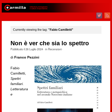
Currently viewing the tag:
"Fabio Camilletti"
Non è ver che sia lo spettro
Pubblicato il
26 Luglio 2024
· in
Recensioni
·
di
Franco Pezzini
Fabio
Camilletti,
Spettri
familiari.
Letteratura
e