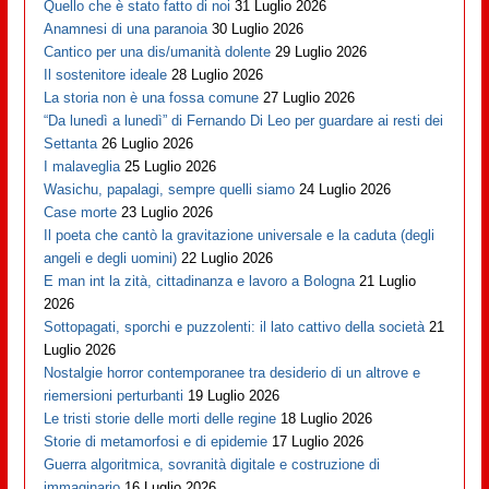
Quello che è stato fatto di noi
31 Luglio 2026
Anamnesi di una paranoia
30 Luglio 2026
Cantico per una dis/umanità dolente
29 Luglio 2026
Il sostenitore ideale
28 Luglio 2026
La storia non è una fossa comune
27 Luglio 2026
“Da lunedì a lunedì” di Fernando Di Leo per guardare ai resti dei
Settanta
26 Luglio 2026
I malaveglia
25 Luglio 2026
Wasichu, papalagi, sempre quelli siamo
24 Luglio 2026
Case morte
23 Luglio 2026
Il poeta che cantò la gravitazione universale e la caduta (degli
angeli e degli uomini)
22 Luglio 2026
E man int la zità, cittadinanza e lavoro a Bologna
21 Luglio
2026
Sottopagati, sporchi e puzzolenti: il lato cattivo della società
21
Luglio 2026
Nostalgie horror contemporanee tra desiderio di un altrove e
riemersioni perturbanti
19 Luglio 2026
Le tristi storie delle morti delle regine
18 Luglio 2026
Storie di metamorfosi e di epidemie
17 Luglio 2026
Guerra algoritmica, sovranità digitale e costruzione di
immaginario
16 Luglio 2026