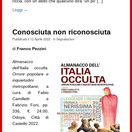
riccia, con un abito che qualcuno dirà “un po’ [...]
Leggi →
Conosciuta non riconosciuta
Pubblicato il
12 Aprile 2022
· in
Segnalazioni
·
di
Franco Pezzini
Almanacco
dell’Italia occulta.
Orrore popolare e
inquietudini
metropolitane
, a
cura di Fabio
Camilletti e
Fabrizio Foni, pp.
336, € 24,00,
Odoya, Città di
Castello 2022.