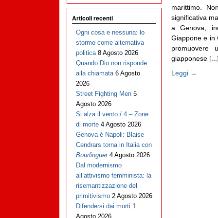
marittimo. No
significativa m
Articoli recenti
a Genova, in
Ogni cosa e nessuna: lo
Giappone e in C
stormo come alternativa
promuovere u
politica
8 Agosto 2026
giapponese [...
Quando Dio non risponde
Leggi →
alla chiamata
6 Agosto
2026
Street Fighting Men
5
Agosto 2026
Si alza il vento / 4 – Zone
di morte
4 Agosto 2026
Genova è Napoli: Blaise
Cendrars torna in Italia con
Bourlinguer
4 Agosto 2026
Dal modernismo
all’attivismo femminista: la
risemantizzazione del
primitivismo
2 Agosto 2026
Difendersi dai morti
1
Agosto 2026