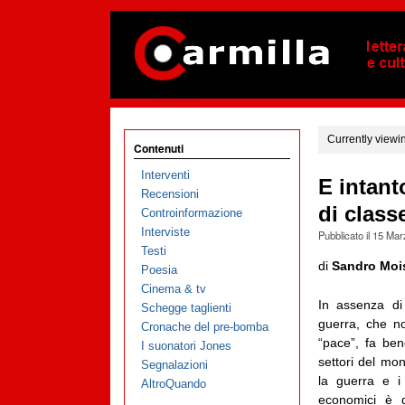
Currently viewi
Contenuti
Interventi
E intant
Recensioni
di class
Controinformazione
Interviste
Pubblicato il
15 Mar
Testi
di
Sandro Moi
Poesia
Cinema & tv
In assenza di 
Schegge taglienti
guerra, che no
Cronache del pre-bomba
“pace”, fa be
I suonatori Jones
settori del mo
Segnalazioni
la guerra e i s
AltroQuando
economici è q