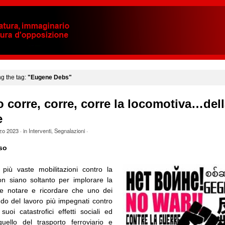
ng the tag:
"Eugene Debs"
o corre, corre, corre la locomotiva…del
e
zo 2023
· in
Interventi
,
Segnalazioni
·
so
più vaste mobilitazioni contro la
n siano soltanto per implorare la
ne notare e ricordare che uno dei
ndo del lavoro più impegnati contro
uoi catastrofici effetti sociali ed
uello del trasporto ferroviario e