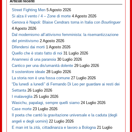
Articoli recenti
Street Fighting Men
5 Agosto 2026
Si alza il vento / 4 – Zone di morte
4 Agosto 2026
Genova è Napoli: Blaise Cendrars torna in Italia con
Bourlinguer
4 Agosto 2026
Dal modernismo all’attivismo femminista: la risemantizzazione
del primitivismo
2 Agosto 2026
Difendersi dai morti
1 Agosto 2026
Quello che è stato fatto di noi
31 Luglio 2026
Anamnesi di una paranoia
30 Luglio 2026
Cantico per una dis/umanità dolente
29 Luglio 2026
Il sostenitore ideale
28 Luglio 2026
La storia non è una fossa comune
27 Luglio 2026
“Da lunedì a lunedì” di Fernando Di Leo per guardare ai resti dei
Settanta
26 Luglio 2026
I malaveglia
25 Luglio 2026
Wasichu, papalagi, sempre quelli siamo
24 Luglio 2026
Case morte
23 Luglio 2026
Il poeta che cantò la gravitazione universale e la caduta (degli
angeli e degli uomini)
22 Luglio 2026
E man int la zità, cittadinanza e lavoro a Bologna
21 Luglio