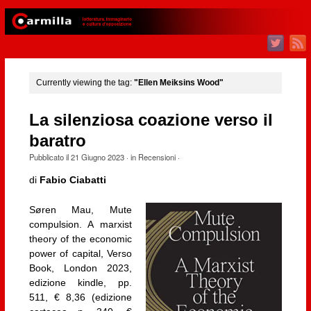
Currently viewing the tag:
"Ellen Meiksins Wood"
La silenziosa coazione verso il
baratro
Pubblicato il
21 Giugno 2023
· in
Recensioni
·
di
Fabio Ciabatti
Søren Mau, Mute
compulsion. A marxist
theory of the economic
power of capital, Verso
Book, London 2023,
edizione kindle, pp.
511, € 8,36 (edizione