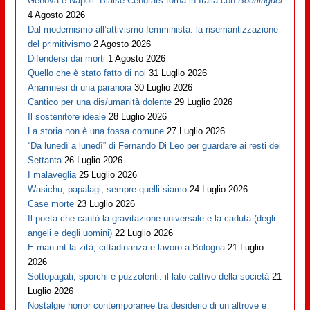
Genova è Napoli: Blaise Cendrars torna in Italia con
Bourlinguer
4 Agosto 2026
Dal modernismo all’attivismo femminista: la risemantizzazione
del primitivismo
2 Agosto 2026
Difendersi dai morti
1 Agosto 2026
Quello che è stato fatto di noi
31 Luglio 2026
Anamnesi di una paranoia
30 Luglio 2026
Cantico per una dis/umanità dolente
29 Luglio 2026
Il sostenitore ideale
28 Luglio 2026
La storia non è una fossa comune
27 Luglio 2026
“Da lunedì a lunedì” di Fernando Di Leo per guardare ai resti dei
Settanta
26 Luglio 2026
I malaveglia
25 Luglio 2026
Wasichu, papalagi, sempre quelli siamo
24 Luglio 2026
Case morte
23 Luglio 2026
Il poeta che cantò la gravitazione universale e la caduta (degli
angeli e degli uomini)
22 Luglio 2026
E man int la zità, cittadinanza e lavoro a Bologna
21 Luglio
2026
Sottopagati, sporchi e puzzolenti: il lato cattivo della società
21
Luglio 2026
Nostalgie horror contemporanee tra desiderio di un altrove e