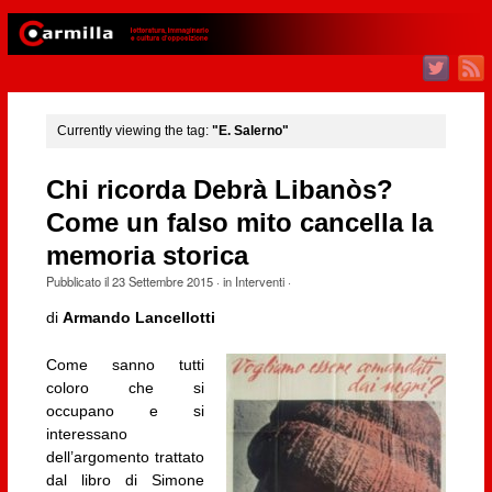
Currently viewing the tag:
"E. Salerno"
Chi ricorda Debrà Libanòs?
Come un falso mito cancella la
memoria storica
Pubblicato il
23 Settembre 2015
· in
Interventi
·
di
Armando Lancellotti
Come sanno tutti
coloro che si
occupano e si
interessano
dell’argomento trattato
dal libro di Simone