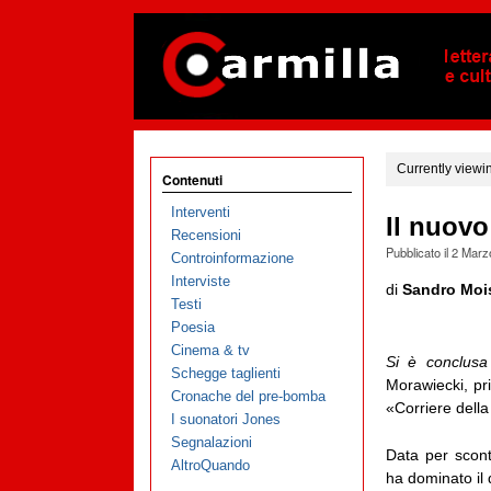
Currently viewi
Contenuti
Interventi
Il nuovo
Recensioni
Pubblicato il
2 Marz
Controinformazione
Interviste
di
Sandro Moi
Testi
Poesia
Cinema & tv
Si è conclusa 
Schegge taglienti
Morawiecki, pri
Cronache del pre-bomba
«Corriere della
I suonatori Jones
Segnalazioni
Data per sconta
AltroQuando
ha dominato il 