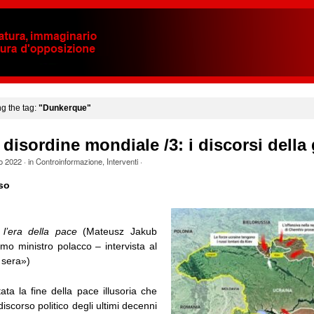
ng the tag:
"Dunkerque"
 disordine mondiale /3: i discorsi della
o 2022
· in
Controinformazione
,
Interventi
·
so
l’era della pace
(Mateusz Jakub
mo ministro polacco – intervista al
 sera»)
ta la fine della pace illusoria che
discorso politico degli ultimi decenni