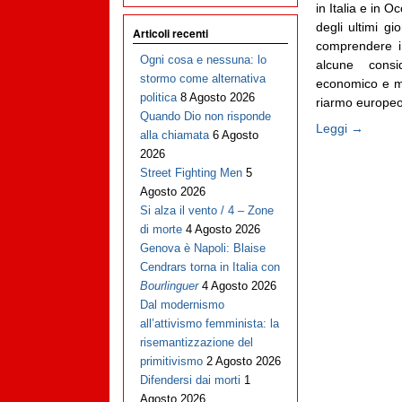
in Italia e in 
degli ultimi gi
Articoli recenti
comprendere i 
Ogni cosa e nessuna: lo
alcune consid
stormo come alternativa
economico e mil
politica
8 Agosto 2026
riarmo europeo 
Quando Dio non risponde
Leggi →
alla chiamata
6 Agosto
2026
Street Fighting Men
5
Agosto 2026
Si alza il vento / 4 – Zone
di morte
4 Agosto 2026
Genova è Napoli: Blaise
Cendrars torna in Italia con
Bourlinguer
4 Agosto 2026
Dal modernismo
all’attivismo femminista: la
risemantizzazione del
primitivismo
2 Agosto 2026
Difendersi dai morti
1
Agosto 2026