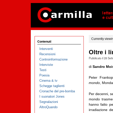
Currently viewi
Contenuti
Interventi
Oltre i l
Recensioni
Pubblicato il
28 Set
Controinformazione
Interviste
di
Sandro Moi
Testi
Poesia
Peter Franko
Cinema & tv
mondo
, Monda
Schegge taglienti
Cronache del pre-bomba
Per decenni, se 
I suonatori Jones
mondo trasmess
Segnalazioni
hanno fatto pe
AltroQuando
irradiazione d