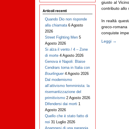
giusto al Vicin
contributo allo 
Articoli recenti
Quando Dio non risponde
In realtà quest
alla chiamata
6 Agosto
greco-romana n
2026
conquiste imperi
Street Fighting Men
5
Leggi →
Agosto 2026
Si alza il vento / 4 – Zone
di morte
4 Agosto 2026
Genova è Napoli: Blaise
Cendrars torna in Italia con
Bourlinguer
4 Agosto 2026
Dal modernismo
all’attivismo femminista: la
risemantizzazione del
primitivismo
2 Agosto 2026
Difendersi dai morti
1
Agosto 2026
Quello che è stato fatto di
noi
31 Luglio 2026
Anamnesi di una paranoia