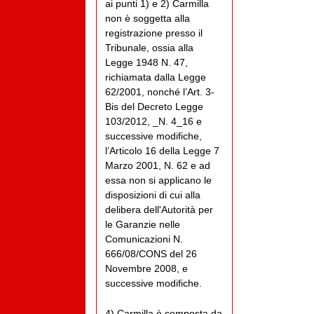
ai punti 1) e 2) Carmilla
non è soggetta alla
registrazione presso il
Tribunale, ossia alla
Legge 1948 N. 47,
richiamata dalla Legge
62/2001, nonché l’Art. 3-
Bis del Decreto Legge
103/2012, _N. 4_16 e
successive modifiche,
l’Articolo 16 della Legge 7
Marzo 2001, N. 62 e ad
essa non si applicano le
disposizioni di cui alla
delibera dell'Autorità per
le Garanzie nelle
Comunicazioni N.
666/08/CONS del 26
Novembre 2008, e
successive modifiche.
4) Carmilla è composta da