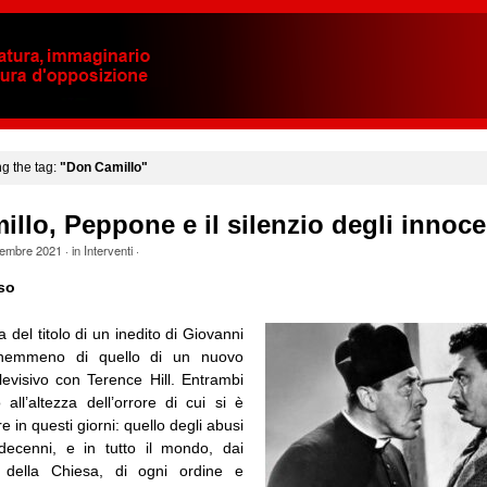
ng the tag:
"Don Camillo"
llo, Peppone e il silenzio degli innoce
embre 2021
· in
Interventi
·
so
a del titolo di un inedito di Giovanni
nemmeno di quello di un nuovo
levisivo con Terence Hill. Entrambi
all’altezza dell’orrore di cui si è
e in questi giorni: quello degli abusi
decenni, e in tutto il mondo, dai
i della Chiesa, di ogni ordine e