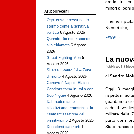
grado, in tona
minori di ogni 
Articoli recenti
Ogni cosa e nessuna: lo
I numeri parla
stormo come alternativa
Numeri che, [...
politica
8 Agosto 2026
Leggi →
Quando Dio non risponde
alla chiamata
6 Agosto
2026
La nuova
Street Fighting Men
5
Agosto 2026
Pubblicato il
3 Magg
Si alza il vento / 4 – Zone
di
Sandro Moi
di morte
4 Agosto 2026
Genova è Napoli: Blaise
Oggi, 3 maggi
Cendrars torna in Italia con
rispettosi solt
Bourlinguer
4 Agosto 2026
guardano a ciò 
Dal modernismo
cade il ventic
all’attivismo femminista: la
militare dell
risemantizzazione del
parte dei merc
primitivismo
2 Agosto 2026
Stato francese.
Difendersi dai morti
1
Agosto 2026