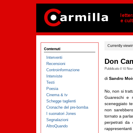
Currently viewi
Contenuti
Interventi
Don Cami
Recensioni
Pubblicato il
10 Nov
Controinformazione
Interviste
di
Sandro Moi
Testi
Poesia
No, non si tratt
Cinema & tv
Guareschi e 
Schegge taglienti
sceneggiato te
Cronache del pre-bomba
non sarebbero 
I suonatori Jones
tornato a parlar
Segnalazioni
perpetrati da 
AltroQuando
rappresentant