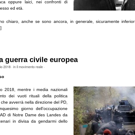
ca oppure laici, nei confronti di
sesso ed età.
no chiaro, anche se sono ancora, in generale, sicuramente inferiori 
]
 guerra civile europea
io 2018
· in
il movimento reale
·
so
o 2018, mentre i media nazionali
anto dei vuoti rituali della politica
che avverrà nella direzione del PD,
inquesimo giorno dell’occupazione
a ZAD di Notre Dame des Landes da
enari in divisa da gendarmi dello