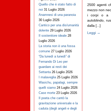
Quello che è stato fatto di
2500 agenti ch
noi
31 Luglio 2026
mezzo non nece
Anamnesi di una paranoia
i corpi o a v
30 Luglio 2026
autoblindo, ru
Cantico per una dis/umanità
dalla [...]
dolente
29 Luglio 2026
Leggi →
Il sostenitore ideale
28
Luglio 2026
La storia non è una fossa
comune
27 Luglio 2026
“Da lunedì a lunedì” di
Fernando Di Leo per
guardare ai resti dei
Settanta
26 Luglio 2026
I malaveglia
25 Luglio 2026
Wasichu, papalagi, sempre
quelli siamo
24 Luglio 2026
Case morte
23 Luglio 2026
Il poeta che cantò la
gravitazione universale e la
caduta (degli angeli e degli