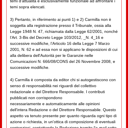
temi d'attualità è esclusivamente funzionale ad affrontare i
temi sopra elencati.
3) Pertanto, in riferimento ai punti 1) e 2) Carmilla non è
soggetta alla registrazione presso il Tribunale, ossia alla
Legge 1948 N. 47, richiamata dalla Legge 62/2001, nonché
l’Art. 3-Bis del Decreto Legge 103/2012, _N. 4_16 e
successive modifiche, l’Articolo 16 della Legge 7 Marzo
2001, N. 62 e ad essa non si applicano le disposizioni di cui
alla delibera dell'Autorità per le Garanzie nelle
Comunicazioni N. 666/08/CONS del 26 Novembre 2008, e
successive modifiche.
4) Carmilla è composta da editor chi si autogestiscono con
senso di responsabilità nei riguardi del collettivo
redazionale e del Direttore Responsabile. I contributi
pubblicati non corrispondono
necessariamente e automaticamente alle opinioni
dell'intera Redazione o del Direttore Responsabile. Questo
aspetto va tenuto presente per quanto riguarda ogni tipo di
azione o richiesta, in un'ottica di composizione di eventuali
contenziosi, contattando la Redazione tramite l'e-mail sotto