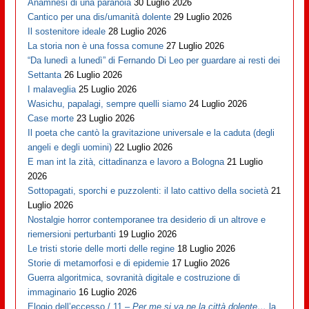
Anamnesi di una paranoia
30 Luglio 2026
Cantico per una dis/umanità dolente
29 Luglio 2026
Il sostenitore ideale
28 Luglio 2026
La storia non è una fossa comune
27 Luglio 2026
“Da lunedì a lunedì” di Fernando Di Leo per guardare ai resti dei
Settanta
26 Luglio 2026
I malaveglia
25 Luglio 2026
Wasichu, papalagi, sempre quelli siamo
24 Luglio 2026
Case morte
23 Luglio 2026
Il poeta che cantò la gravitazione universale e la caduta (degli
angeli e degli uomini)
22 Luglio 2026
E man int la zità, cittadinanza e lavoro a Bologna
21 Luglio
2026
Sottopagati, sporchi e puzzolenti: il lato cattivo della società
21
Luglio 2026
Nostalgie horror contemporanee tra desiderio di un altrove e
riemersioni perturbanti
19 Luglio 2026
Le tristi storie delle morti delle regine
18 Luglio 2026
Storie di metamorfosi e di epidemie
17 Luglio 2026
Guerra algoritmica, sovranità digitale e costruzione di
immaginario
16 Luglio 2026
Elogio dell’eccesso / 11 –
Per me si va ne la città dolente…
la