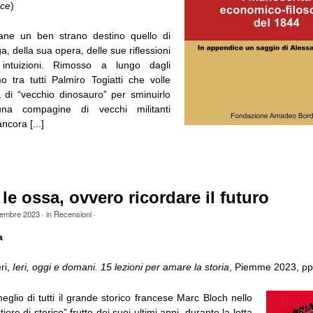
ace
)
mane un ben strano destino quello di
 della sua opera, delle sue riflessioni
intuizioni. Rimosso a lungo dagli
o tra tutti Palmiro Togiatti che volle
a di “vecchio dinosauro” per sminuirlo
na compagine di vecchi militanti
ncora [...]
 le ossa, ovvero ricordare il futuro
embre 2023
· in
Recensioni
·
a
ri,
Ieri, oggi e domani. 15 lezioni per amare la storia
, Piemme 2023, pp.
glio di tutti il grande storico francese Marc Bloch nello
tiere di storico” frutto dei suoi ultimi anni, durante la lotta