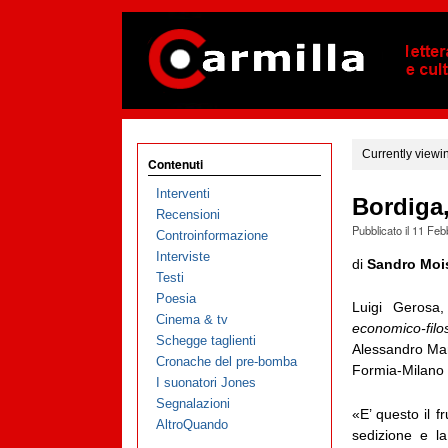
Currently viewi
Contenuti
Interventi
Bordiga,
Recensioni
Pubblicato il
11 Feb
Controinformazione
Interviste
di
Sandro Moi
Testi
Poesia
Luigi Gerosa,
Cinema & tv
economico-filo
Schegge taglienti
Alessandro Ma
Cronache del pre-bomba
Formia-Milano 
I suonatori Jones
Segnalazioni
«E’ questo il f
AltroQuando
sedizione e la