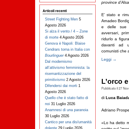
province d’Als
Articoli recenti
E’ stato e ri
Street Fighting Men
5
Amadeo Bordiga,
Agosto 2026
e delle sue 
Si alza il vento / 4 – Zone
avversari, prim
di morte
4 Agosto 2026
ridurlo a figur
Genova è Napoli: Blaise
davanti ad u
Cendrars torna in Italia con
comunisti che a
Bourlinguer
4 Agosto 2026
Leggi →
Dal modernismo
all’attivismo femminista: la
risemantizzazione del
primitivismo
2 Agosto 2026
L’orco e
Difendersi dai morti
1
Pubblicato il
27 Nov
Agosto 2026
di
Luca Baiad
Quello che è stato fatto di
noi
31 Luglio 2026
Adriano Prospe
Anamnesi di una paranoia
30 Luglio 2026
Cantico per una dis/umanità
«Lo ha detto me
dolente
29 Luglio 2026
scritto sul “mes