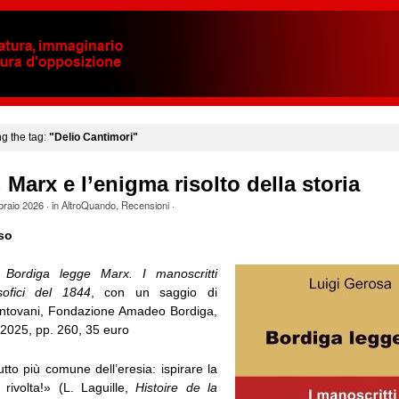
ng the tag:
"Delio Cantimori"
 Marx e l’enigma risolto della storia
braio 2026
· in
AltroQuando
,
Recensioni
·
so
Bordiga legge Marx. I manoscritti
sofici del 1844
, con un saggio di
ntovani, Fondazione Amadeo Bordiga,
2025, pp. 260, 35 euro
rutto più comune dell’eresia: ispirare la
 rivolta!» (L. Laguille,
Histoire de la