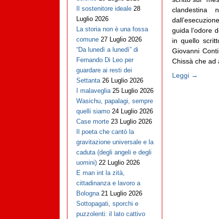
Il sostenitore ideale
28
clandestina n
Luglio 2026
dall’esecuzione
La storia non è una fossa
guida l’odore 
comune
27 Luglio 2026
in quello scrit
“Da lunedì a lunedì” di
Giovanni Contin
Fernando Di Leo per
Chissà che ad a
guardare ai resti dei
Leggi →
Settanta
26 Luglio 2026
I malaveglia
25 Luglio 2026
Wasichu, papalagi, sempre
quelli siamo
24 Luglio 2026
Case morte
23 Luglio 2026
Il poeta che cantò la
gravitazione universale e la
caduta (degli angeli e degli
uomini)
22 Luglio 2026
E man int la zità,
cittadinanza e lavoro a
Bologna
21 Luglio 2026
Sottopagati, sporchi e
puzzolenti: il lato cattivo