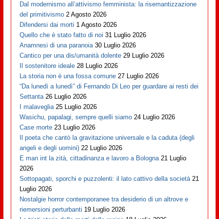
Dal modernismo all’attivismo femminista: la risemantizzazione
del primitivismo
2 Agosto 2026
Difendersi dai morti
1 Agosto 2026
Quello che è stato fatto di noi
31 Luglio 2026
Anamnesi di una paranoia
30 Luglio 2026
Cantico per una dis/umanità dolente
29 Luglio 2026
Il sostenitore ideale
28 Luglio 2026
La storia non è una fossa comune
27 Luglio 2026
“Da lunedì a lunedì” di Fernando Di Leo per guardare ai resti dei
Settanta
26 Luglio 2026
I malaveglia
25 Luglio 2026
Wasichu, papalagi, sempre quelli siamo
24 Luglio 2026
Case morte
23 Luglio 2026
Il poeta che cantò la gravitazione universale e la caduta (degli
angeli e degli uomini)
22 Luglio 2026
E man int la zità, cittadinanza e lavoro a Bologna
21 Luglio
2026
Sottopagati, sporchi e puzzolenti: il lato cattivo della società
21
Luglio 2026
Nostalgie horror contemporanee tra desiderio di un altrove e
riemersioni perturbanti
19 Luglio 2026