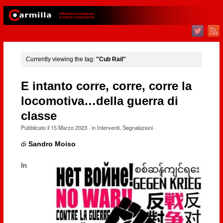
Currently viewing the tag:
"Cub Rail"
E intanto corre, corre, corre la
locomotiva…della guerra di
classe
Pubblicato il
15 Marzo 2023
· in
Interventi
,
Segnalazioni
·
di
Sandro Moiso
In