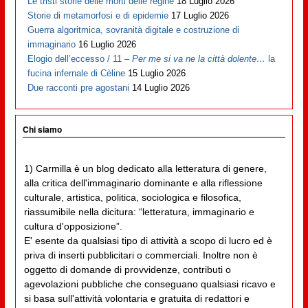
Le tristi storie delle morti delle regine
18 Luglio 2026
Storie di metamorfosi e di epidemie
17 Luglio 2026
Guerra algoritmica, sovranità digitale e costruzione di
immaginario
16 Luglio 2026
Elogio dell’eccesso / 11 –
Per me si va ne la città dolente…
la
fucina infernale di Cèline
15 Luglio 2026
Due racconti pre agostani
14 Luglio 2026
Chi siamo
1) Carmilla è un blog dedicato alla letteratura di genere,
alla critica dell'immaginario dominante e alla riflessione
culturale, artistica, politica, sociologica e filosofica,
riassumibile nella dicitura: “letteratura, immaginario e
cultura d'opposizione”.
E' esente da qualsiasi tipo di attività a scopo di lucro ed è
priva di inserti pubblicitari o commerciali. Inoltre non è
oggetto di domande di provvidenze, contributi o
agevolazioni pubbliche che conseguano qualsiasi ricavo e
si basa sull'attività volontaria e gratuita di redattori e