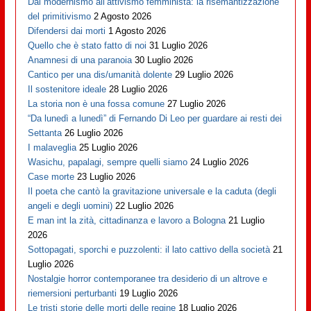
Dal modernismo all’attivismo femminista: la risemantizzazione
del primitivismo
2 Agosto 2026
Difendersi dai morti
1 Agosto 2026
Quello che è stato fatto di noi
31 Luglio 2026
Anamnesi di una paranoia
30 Luglio 2026
Cantico per una dis/umanità dolente
29 Luglio 2026
Il sostenitore ideale
28 Luglio 2026
La storia non è una fossa comune
27 Luglio 2026
“Da lunedì a lunedì” di Fernando Di Leo per guardare ai resti dei
Settanta
26 Luglio 2026
I malaveglia
25 Luglio 2026
Wasichu, papalagi, sempre quelli siamo
24 Luglio 2026
Case morte
23 Luglio 2026
Il poeta che cantò la gravitazione universale e la caduta (degli
angeli e degli uomini)
22 Luglio 2026
E man int la zità, cittadinanza e lavoro a Bologna
21 Luglio
2026
Sottopagati, sporchi e puzzolenti: il lato cattivo della società
21
Luglio 2026
Nostalgie horror contemporanee tra desiderio di un altrove e
riemersioni perturbanti
19 Luglio 2026
Le tristi storie delle morti delle regine
18 Luglio 2026