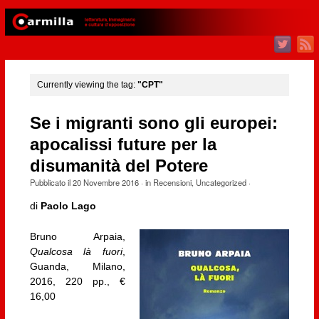
Currently viewing the tag:
"CPT"
Se i migranti sono gli europei:
apocalissi future per la
disumanità del Potere
Pubblicato il
20 Novembre 2016
· in
Recensioni
,
Uncategorized
·
di
Paolo Lago
Bruno Arpaia,
Qualcosa là fuori
,
Guanda, Milano,
2016, 220 pp., €
16,00